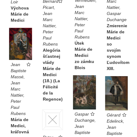
Vermeulen,
Marc
Bernard
Loir
Jean
Nattier,
Picart,
Výchova
Marc
Gaspar
Jean
Márie de
Nattier,
Duchange
Marc
Medici
Peter
Zmierenie
Nattier,
Paul
Márie de
Peter
Rubens
Medici
Paul
Útek
so
Rubens
Márie de
svojím
Alegória
Medici
synom
šťastnej
zo zámku
Ľudovítom
vlády
Jean
Blois
XIII.
Márie de
Baptiste
Medici
Massé,
(18.) (La
Jean
Félicité
Marc
de la
Nattier,
Regence)
Peter
Paul
Rubens
Gaspar
Gérard
Mária de
Duchange,
Edelinck,
Medici,
Jean
Jean
kráľovná
Baptiste
Baptiste