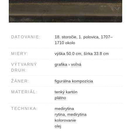
DATOVANIE:
18. storočie, 1. polovica, 1707–
1710 okolo
MIERY:
výška 50.0 cm, šírka 33.8 cm
VÝTVARNÝ
grafika
›
voľná
DRUH:
ŽÁNER:
figurálna kompozícia
MATERIÁL:
tenký kartón
plátno
TECHNIKA:
medirytina
rytina, medirytina
kolorovanie
olej