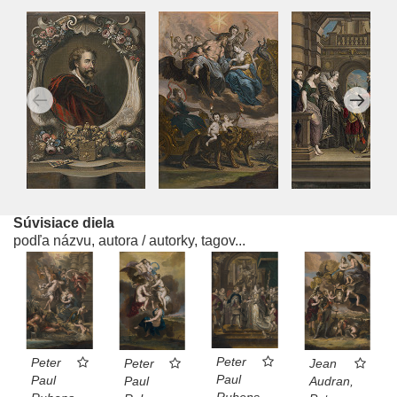
Súvisiace diela
podľa názvu, autora / autorky, tagov...
Peter
Peter
Peter
Jean
Paul
Paul
Paul
Audran,
Rubens,