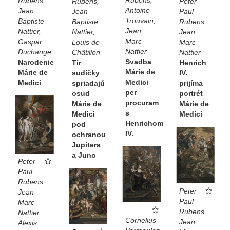
Rubens,
Rubens,
Peter
Antoine
Jean
Jean
Paul
Trouvain,
Baptiste
Baptiste
Rubens,
Jean
Nattier,
Nattier,
Jean
Marc
Gaspar
Louis de
Marc
Nattier
Duchange
Châtillon
Nattier
Svadba
Narodenie
Tir
Henrich
Márie de
Márie de
sudičky
IV.
Medici
Medici
spriadajú
prijíma
per
osud
portrét
procuram
Márie de
Márie de
s
Medici
Medici
Henrichom
pod
IV.
ochranou
Jupitera
a Juno
Peter
Paul
Rubens,
Peter
Jean
Paul
Marc
Rubens,
Nattier,
Cornelius
Jean
Alexis