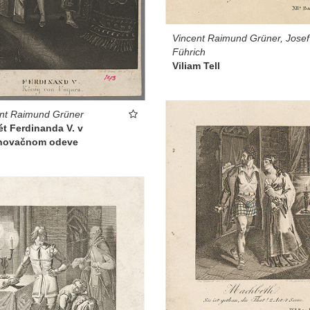
Vincent Raimund Grüner, Josef
Führich
Viliam Tell
nt Raimund Grüner
ét Ferdinanda V. v
novačnom odeve