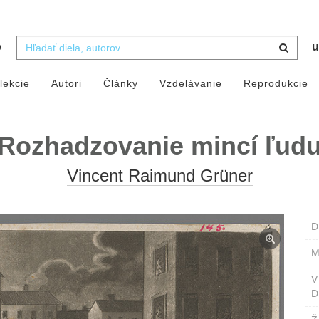
b
u
lekcie
Autori
Články
Vzdelávanie
Reprodukcie
Rozhadzovanie mincí ľud
Vincent Raimund Grüner
D
M
D