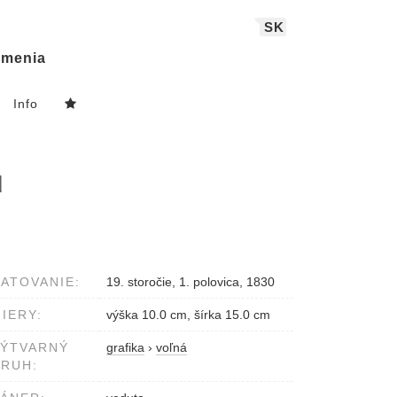
SK
menia
Info
u
ATOVANIE:
19. storočie, 1. polovica, 1830
IERY:
výška 10.0 cm, šírka 15.0 cm
VÝTVARNÝ
grafika
›
voľná
RUH: