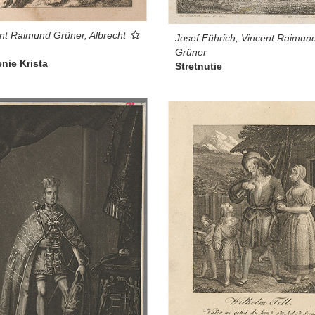
nt Raimund Grüner, Albrecht
Josef Führich, Vincent Raimun
Grüner
nie Krista
Stretnutie