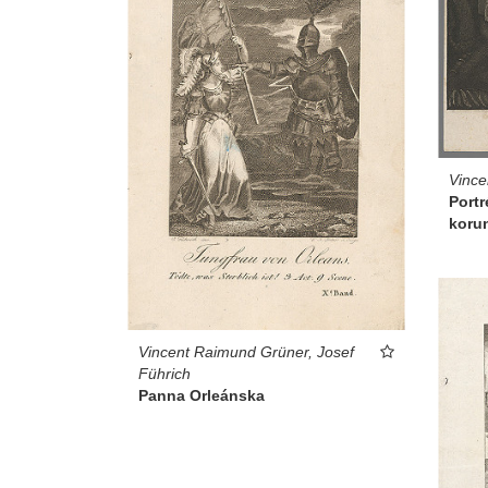
Vince
Portr
koru
Vincent Raimund Grüner, Josef
Führich
Panna Orleánska