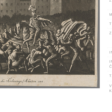
Ž
M
T
Z
I
I
Č
T
V
K