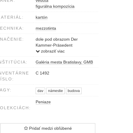
ÁNER:
veduta
figurálna kompozícia
ATERIÁL:
kartón
ECHNIKA:
mezzotinta
NAČENIE:
dole pod obrazom Der
Kammer-Präsedent
wirft.....Münzen aus
zobraziť viac
NŠTITÚCIA:
Galéria mesta Bratislavy, GMB
NVENTÁRNE
C 1492
ÍSLO:
AGY:
dav
námestie
budova
Peniaze
OLEKCIÁCH:
Pridať medzi obľúbené