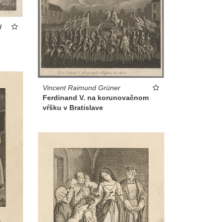
d
Vincent Raimund Grüner
Ferdinand V. na korunovačnom
vŕšku v Bratislave