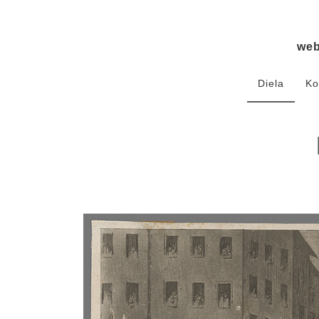
we
Diela
Ko