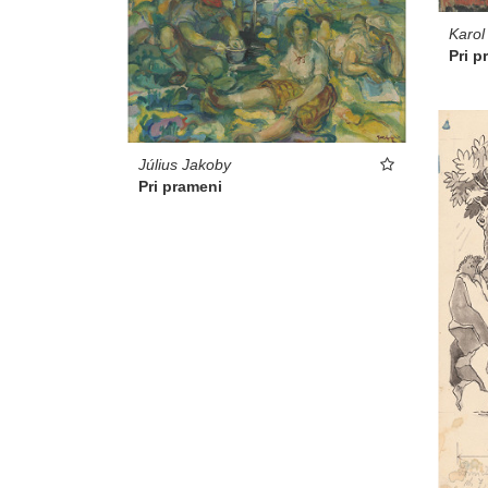
Karol
Pri p
Július Jakoby
Pri prameni