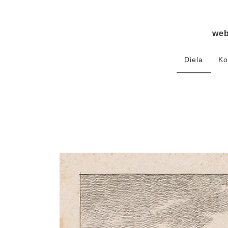
we
Diela
Ko