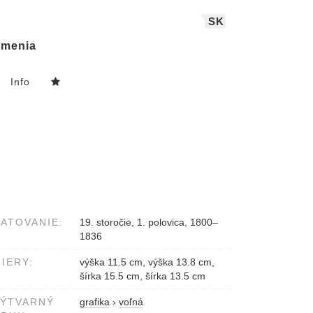
SK
menia
Info
ATOVANIE:
19. storočie, 1. polovica, 1800–
1836
IERY:
výška 11.5 cm, výška 13.8 cm,
šírka 15.5 cm, šírka 13.5 cm
VÝTVARNÝ
grafika
›
voľná