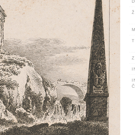
D
Ž
M
T
Z
I
I
Č