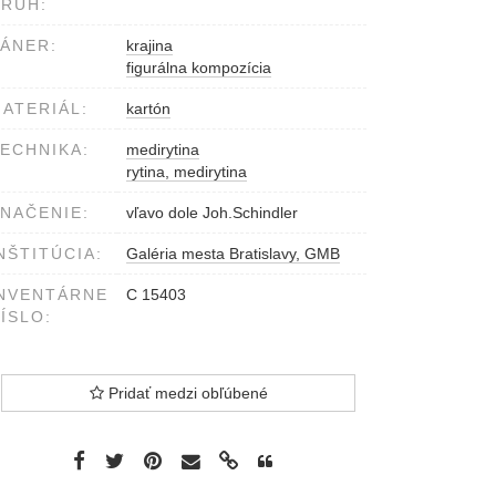
RUH:
ÁNER:
krajina
figurálna kompozícia
ATERIÁL:
kartón
ECHNIKA:
medirytina
rytina, medirytina
NAČENIE:
vľavo dole Joh.Schindler
NŠTITÚCIA:
Galéria mesta Bratislavy, GMB
NVENTÁRNE
C 15403
ÍSLO:
Pridať medzi obľúbené