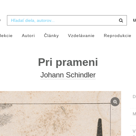
b
u
lekcie
Autori
Články
Vzdelávanie
Reprodukcie
Pri prameni
Johann Schindler
D
M