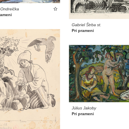
 Ondreička
rameni
Gabriel Štrba st.
Pri prameni
Július Jakoby
Pri prameni