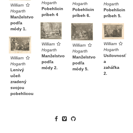
Hogarth
Hogarth
Hogarth
William
Pobehlicin
Pobehlicin
Pobehlicin
Hogarth
príbeh 4
príbeh 6.
príbeh 5.
Manželstvo
podľa
módy 1.
William
William
William
Hogarth
Hogarth
Hogarth
Usilovnosť
Manželstvo
Manželstvo
William
a
podľa
podľa
Hogarth
zaháľka
módy 2.
módy 5.
Lenivý
2.
učeň
zradený
svojou
pobehlicou