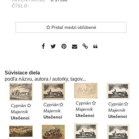
ČÍSLO:
Pridať medzi obľúbené
Súvisiace diela
podľa názvu, autora / autorky, tagov...
Cyprián
Cyprián
Cyprián
Cyprián
Majerník
Majerník
Majerník
Majerník
Utečenci
Utečenci
Utečenci
Utečenci