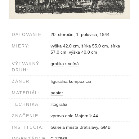
DATOVANIE:
20. storočie, 1. polovica, 1944
MIERY:
výška 42.0 cm, šírka 55.0 cm, šírka
57.0 cm, výška 40.0 cm
VÝTVARNÝ
grafika
›
voľná
DRUH:
ŽÁNER:
figurálna kompozícia
MATERIÁL:
papier
TECHNIKA:
litografia
ZNAČENIE:
vpravo dole Majerník 44
INŠTITÚCIA:
Galéria mesta Bratislavy, GMB
INVENTÁRNE
C 17966