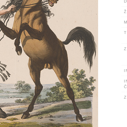
D
Ž
M
T
Z
I
I
Č
Z