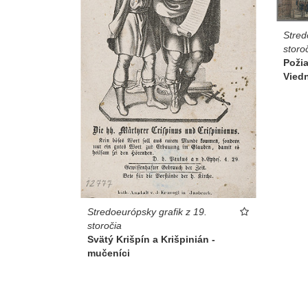
Stred
storo
Požia
Viedn
Stredoeurópsky grafik z 19.
storočia
Svätý Krišpín a Krišpinián -
mučeníci