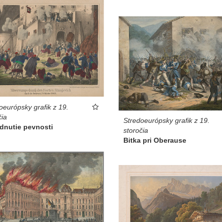
oeurópsky grafik z 19.
čia
Stredoeurópsky grafik z 19.
dnutie pevnosti
storočia
Bitka pri Oberause