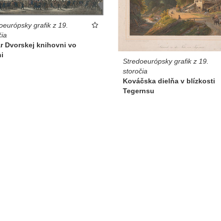
oeurópsky grafik z 19.
čia
r Dvorskej knihovni vo
i
Stredoeurópsky grafik z 19.
storočia
Kováčska dielňa v blízkosti
Tegernsu