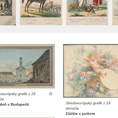
oeurópsky grafik z 19.
čia
Stredoeurópsky grafik z 19.
deň v Budapešti
storočia
Zátišie s puttom