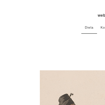
we
Diela
Ko