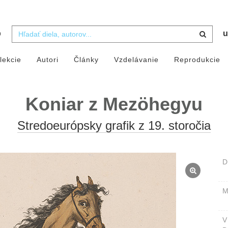
b
u
lekcie
Autori
Články
Vzdelávanie
Reprodukcie
Koniar z Mezöhegyu
Stredoeurópsky grafik z 19. storočia
D
M