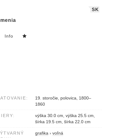
SK
menia
Info
ATOVANIE:
19. storočie, polovica, 1800–
1860
IERY:
výška 30.0 cm, výška 25.5 cm,
šírka 19.5 cm, šírka 22.0 cm
VÝTVARNÝ
grafika
›
voľná