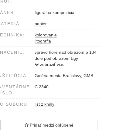
RUH:
ÁNER:
figurálna kompozícia
ATERIÁL:
papier
ECHNIKA:
kolorovanie
litografia
NAČENIE:
vpravo hore nad obrazom p 134
dole pod obrazom Egy
Mezöhegyesi Magyar Tsödör Ein
zobraziť viac
ungarischer Hengst...
NŠTITÚCIA:
Galéria mesta Bratislavy, GMB
NVENTÁRNE
C 2340
ÍSLO:
O SÚBORU:
list z knihy
Pridať medzi obľúbené