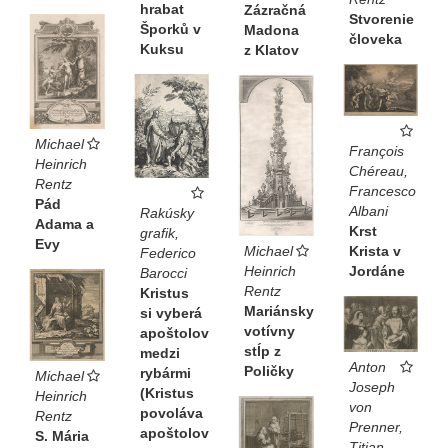
hrabat
Zázračná
Stvorenie
Šporků v
Madona
človeka
Kuksu
z Klatov
Michael
François
Heinrich
Chéreau,
Rentz
Francesco
Pád
Albani
Rakúsky
Adama a
Krst
grafik,
Evy
Michael
Krista v
Federico
Heinrich
Jordáne
Barocci
Rentz
Kristus
Mariánsky
si vyberá
votívny
apoštolov
stĺp z
medzi
Anton
Poličky
rybármi
Michael
Joseph
(Kristus
Heinrich
von
povoláva
Rentz
Prenner,
apoštolov
S. Mária
Titian