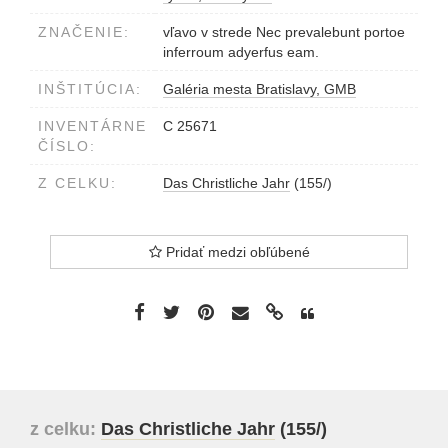
ZNAČENIE:
vľavo v strede Nec prevalebunt portoe
inferroum adyerfus eam.
INŠTITÚCIA:
Galéria mesta Bratislavy, GMB
INVENTÁRNE
C 25671
ČÍSLO:
Z CELKU:
Das Christliche Jahr
(155/)
Pridať medzi obľúbené
z celku:
Das Christliche Jahr
(155/)