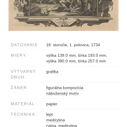
DATOVANIE:
18. storočie, 1. polovica, 1734
MIERY:
výška 138.0 mm, šírka 193.0 mm,
výška 380.0 mm, šírka 257.0 mm
VÝTVARNÝ
grafika
DRUH:
ŽÁNER:
figurálna kompozícia
náboženský motív
MATERIÁL:
papier
TECHNIKA:
lept
medirytina
rytina, medirytina