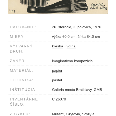
DATOVANIE:
20. storočie, 2. polovica, 1970
MIERY:
výška 60.0 cm, šírka 84.0 cm
VÝTVARNÝ
kresba
›
voľná
DRUH:
ŽÁNER:
imaginatívna kompozícia
MATERIÁL:
papier
TECHNIKA:
pastel
INŠTITÚCIA:
Galéria mesta Bratislavy, GMB
INVENTÁRNE
C 26070
ČÍSLO:
Z CYKLU:
Mutanti, Gryfovia, Scylly a