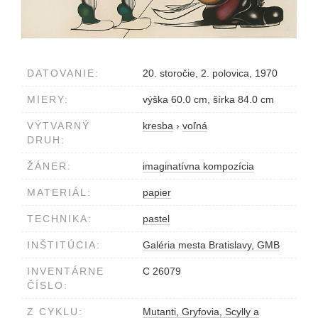
DATOVANIE:
20. storočie, 2. polovica, 1970
MIERY:
výška 60.0 cm, šírka 84.0 cm
VÝTVARNÝ
kresba
›
voľná
DRUH:
ŽÁNER:
imaginatívna kompozícia
MATERIÁL:
papier
TECHNIKA:
pastel
INŠTITÚCIA:
Galéria mesta Bratislavy, GMB
INVENTÁRNE
C 26079
ČÍSLO:
Z CYKLU:
Mutanti, Gryfovia, Scylly a