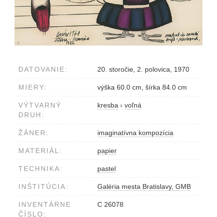
DATOVANIE:
20. storočie, 2. polovica, 1970
MIERY:
výška 60.0 cm, šírka 84.0 cm
VÝTVARNÝ
kresba
›
voľná
DRUH:
ŽÁNER:
imaginatívna kompozícia
MATERIÁL:
papier
TECHNIKA:
pastel
INŠTITÚCIA:
Galéria mesta Bratislavy, GMB
INVENTÁRNE
C 26078
ČÍSLO: