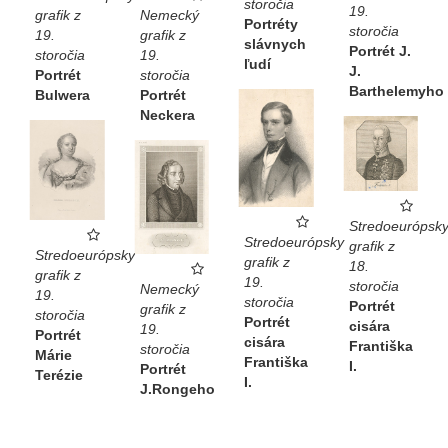
storočia
19.
Nemecký
grafik z
Portréty
storočia
grafik z
19.
slávnych
Portrét J.
19.
storočia
ľudí
J.
storočia
Portrét
Barthelemyho
Portrét
Bulwera
Neckera
Stredoeurópsk
Stredoeurópsky
grafik z
Stredoeurópsky
grafik z
18.
grafik z
19.
storočia
Nemecký
19.
storočia
Portrét
grafik z
storočia
Portrét
cisára
19.
Portrét
cisára
Františka
storočia
Márie
Františka
I.
Portrét
Terézie
I.
J.Rongeho