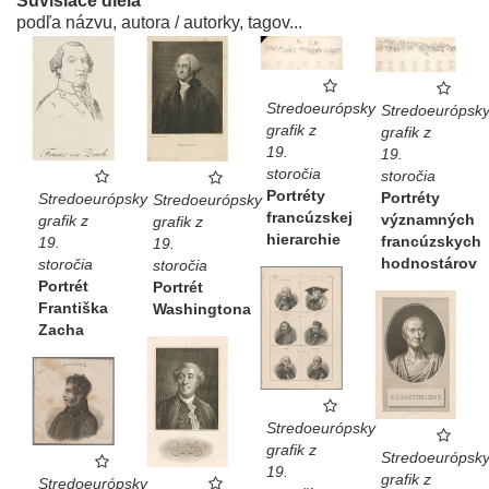
Súvisiace diela
podľa názvu, autora / autorky, tagov...
Stredoeurópsky
Stredoeurópsk
grafik z
grafik z
19.
19.
storočia
storočia
Portréty
Portréty
Stredoeurópsky
Stredoeurópsky
francúzskej
významných
grafik z
grafik z
hierarchie
francúzskych
19.
19.
hodnostárov
storočia
storočia
Portrét
Portrét
Františka
Washingtona
Zacha
Stredoeurópsky
grafik z
Stredoeurópsk
19.
grafik z
Stredoeurópsky