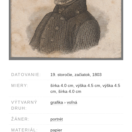
DATOVANIE:
19. storočie, začiatok, 1803
MIERY:
šírka 4.0 cm, výška 4.5 cm, výška 4.5
cm, šírka 4.0 cm
VÝTVARNÝ
grafika
›
voľná
DRUH:
ŽÁNER:
portrét
MATERIÁL:
papier