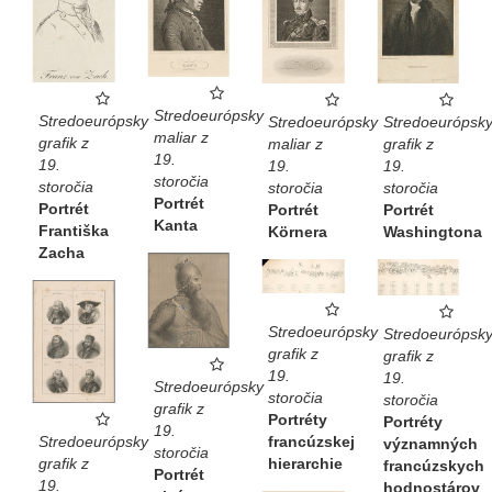
Stredoeurópsky
Stredoeurópsky
Stredoeurópsky
Stredoeurópsk
maliar z
grafik z
maliar z
grafik z
19.
19.
19.
19.
storočia
storočia
storočia
storočia
Portrét
Portrét
Portrét
Portrét
Kanta
Františka
Körnera
Washingtona
Zacha
Stredoeurópsky
Stredoeurópsk
grafik z
grafik z
19.
19.
Stredoeurópsky
storočia
storočia
grafik z
Portréty
Portréty
19.
francúzskej
Stredoeurópsky
významných
storočia
hierarchie
grafik z
francúzskych
Portrét
19.
hodnostárov