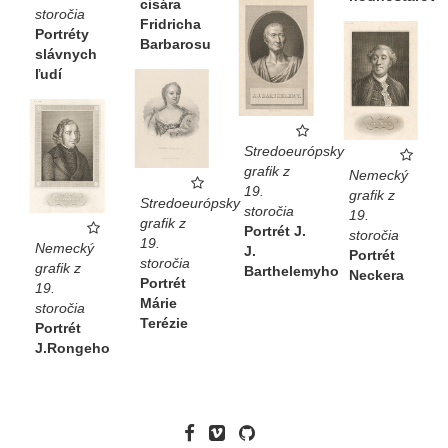
cisára
storočia
Fridricha
Portréty
Barbarosu
slávnych
ľudí
Stredoeurópsky
grafik z
Nemecký
19.
grafik z
Stredoeurópsky
storočia
19.
grafik z
Portrét J.
storočia
19.
Nemecký
J.
Portrét
storočia
grafik z
Barthelemyho
Neckera
Portrét
19.
Márie
storočia
Terézie
Portrét
J.Rongeho