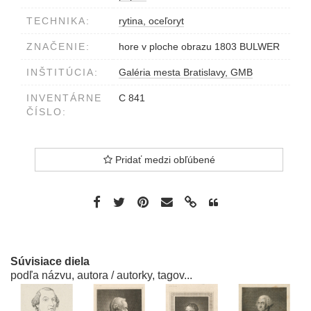
TECHNIKA:
rytina, oceľoryt
ZNAČENIE:
hore v ploche obrazu 1803 BULWER
INŠTITÚCIA:
Galéria mesta Bratislavy, GMB
INVENTÁRNE
C 841
ČÍSLO:
Pridať medzi obľúbené
Súvisiace diela
podľa názvu, autora / autorky, tagov...