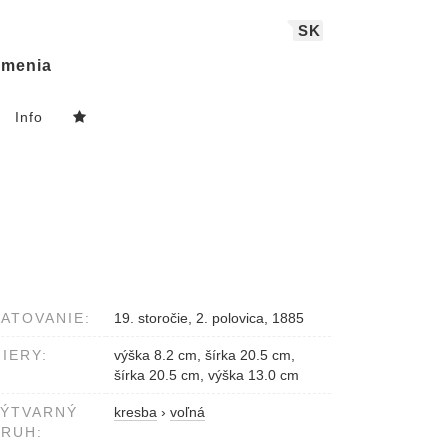
SK
menia
Info
ATOVANIE:
19. storočie, 2. polovica, 1885
IERY:
výška 8.2 cm, šírka 20.5 cm,
šírka 20.5 cm, výška 13.0 cm
VÝTVARNÝ
kresba
›
voľná
RUH: