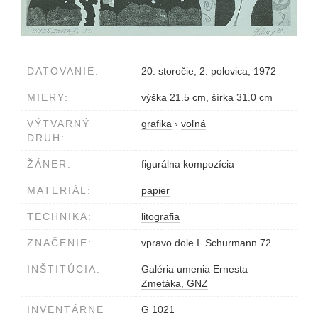
DATOVANIE:
20. storočie, 2. polovica, 1972
MIERY:
výška 21.5 cm, šírka 31.0 cm
VÝTVARNÝ
grafika
›
voľná
DRUH:
ŽÁNER:
figurálna kompozícia
MATERIÁL:
papier
TECHNIKA:
litografia
ZNAČENIE:
vpravo dole I. Schurmann 72
INŠTITÚCIA:
Galéria umenia Ernesta
Zmetáka, GNZ
INVENTÁRNE
G 1021