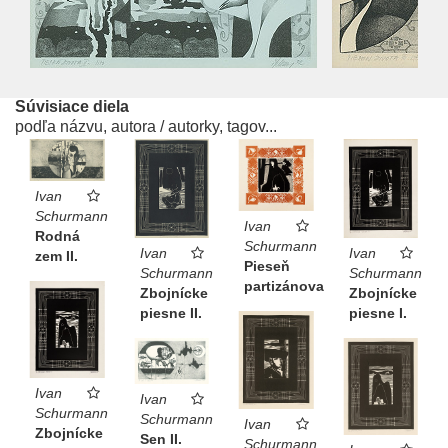
Súvisiace diela
podľa názvu, autora / autorky, tagov...
Ivan
Schurmann
Ivan
Rodná
Schurmann
Ivan
Ivan
zem II.
Pieseň
Schurmann
Schurmann
partizánova
Zbojnícke
Zbojnícke
piesne I.
piesne II.
Ivan
Ivan
Schurmann
Schurmann
Ivan
Zbojnícke
Sen II.
Schurmann