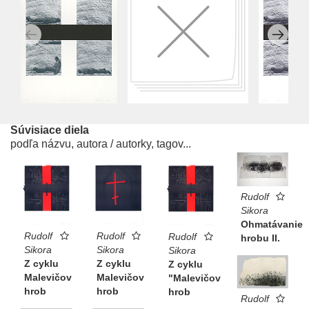
Súvisiace diela
podľa názvu, autora / autorky, tagov...
Rudolf
Sikora
Ohmatávanie
Rudolf
Rudolf
Rudolf
hrobu II.
Sikora
Sikora
Sikora
Z cyklu
Z cyklu
Z cyklu
Malevičov
Malevičov
"Malevičov
hrob
hrob
hrob
Rudolf