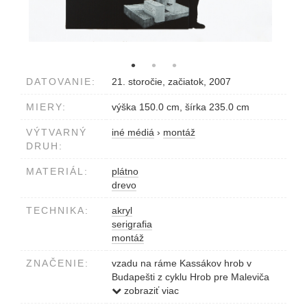
DATOVANIE:
21. storočie, začiatok, 2007
MIERY:
výška 150.0 cm, šírka 235.0 cm
VÝTVARNÝ
iné médiá
›
montáž
DRUH:
MATERIÁL:
plátno
drevo
TECHNIKA:
akryl
serigrafia
montáž
ZNAČENIE:
vzadu na ráme Kassákov hrob v
Budapešti z cyklu Hrob pre Maleviča
1995 - 2007
zobraziť viac