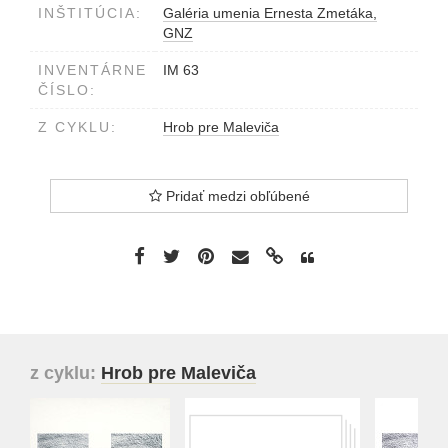
INŠTITÚCIA:
Galéria umenia Ernesta Zmetáka,
GNZ
INVENTÁRNE
IM 63
ČÍSLO:
Z CYKLU:
Hrob pre Maleviča
Pridať medzi obľúbené
z cyklu:
Hrob pre Maleviča