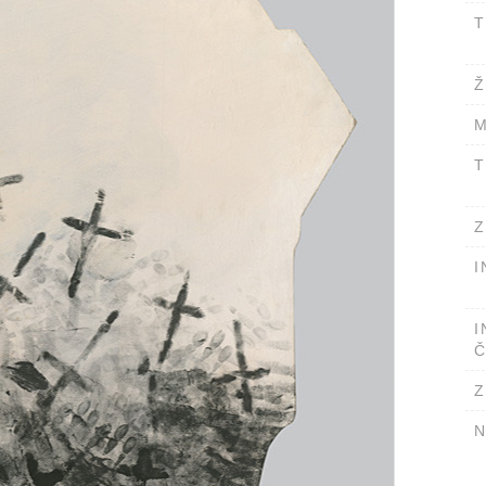
T
Ž
M
T
Z
I
I
Č
Z
N