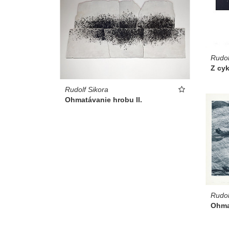
Rudol
Z cy
Rudolf Sikora
Ohmatávanie hrobu II.
Rudol
Ohma