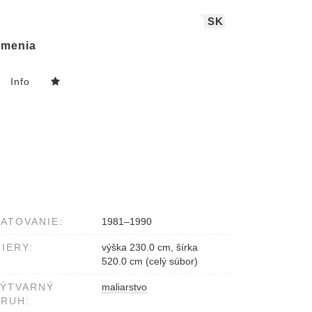
SK
menia
Info
ATOVANIE:
1981–1990
IERY:
výška 230.0 cm, šírka
520.0 cm (celý súbor)
VÝTVARNÝ
maliarstvo
RUH: