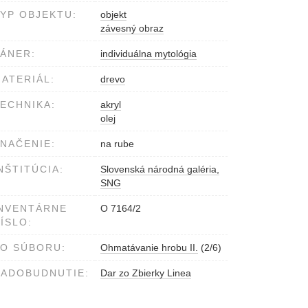
YP OBJEKTU:
objekt
závesný obraz
ÁNER:
individuálna mytológia
ATERIÁL:
drevo
ECHNIKA:
akryl
olej
NAČENIE:
na rube
NŠTITÚCIA:
Slovenská národná galéria,
SNG
NVENTÁRNE
O 7164/2
ÍSLO:
O SÚBORU:
Ohmatávanie hrobu II.
(2/6)
ADOBUDNUTIE:
Dar zo Zbierky Linea