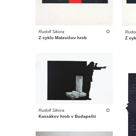
Rudolf Sikora
Rudol
Z cyklu Malevičov hrob
Z cy
Rudolf Sikora
Kassákov hrob v Budapešti