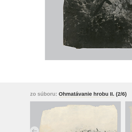
zo súboru:
Ohmatávanie hrobu II.
(2/6)