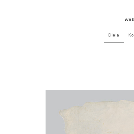
we
Diela
Ko