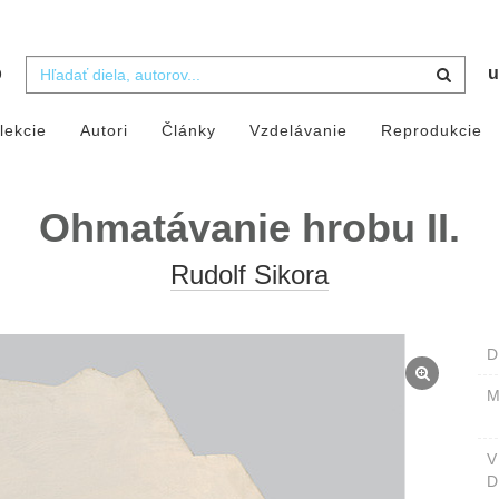
b
u
lekcie
Autori
Články
Vzdelávanie
Reprodukcie
Ohmatávanie hrobu II.
Rudolf Sikora
D
M
D