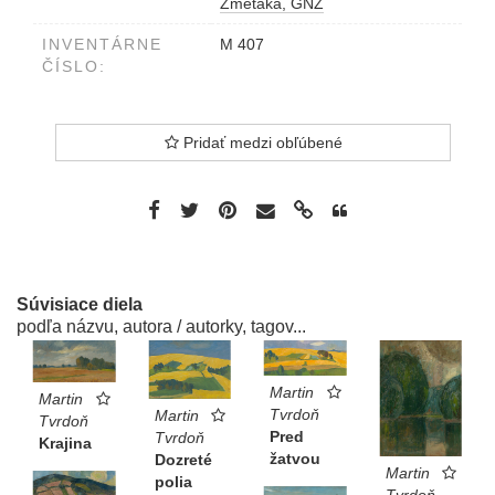
Zmetáka, GNZ
INVENTÁRNE
M 407
ČÍSLO:
Pridať medzi obľúbené
Súvisiace diela
podľa názvu, autora / autorky, tagov...
Martin
Martin
Tvrdoň
Martin
Tvrdoň
Pred
Tvrdoň
Krajina
žatvou
Dozreté
Martin
polia
Tvrdoň