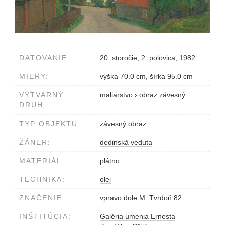
DATOVANIE:
20. storočie, 2. polovica, 1982
MIERY:
výška 70.0 cm, šírka 95.0 cm
VÝTVARNÝ
maliarstvo
›
obraz závesný
DRUH:
TYP OBJEKTU:
závesný obraz
ŽÁNER:
dedinská veduta
MATERIÁL:
plátno
TECHNIKA:
olej
ZNAČENIE:
vpravo dole M. Tvrdoň 82
INŠTITÚCIA:
Galéria umenia Ernesta