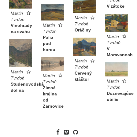
V zátoke
Martin
Martin
Tvrdoň
Tvrdoň
Martin
Vinohrady
Oráčiny
Tvrdoň
na svahu
Martin
Polia
Tvrdoň
pod
V
horou
Moravanoch
Martin
Tvrdoň
Martin
Červený
Martin
Tvrdoň
kláštor
Martin
Tvrdoň
Studenovodská
Tvrdoň
Zimná
dolina
Dozrievajúce
krajina
obilie
od
Žarnovice