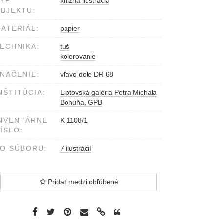
YP
knižná ilustrácia
BJEKTU:
ATERIÁL:
papier
ECHNIKA:
tuš
kolorovanie
NAČENIE:
vľavo dole DR 68
NŠTITÚCIA:
Liptovská galéria Petra Michala
Bohúňa, GPB
NVENTÁRNE
K 1108/1
ÍSLO:
O SÚBORU:
7 ilustrácií
Pridať medzi obľúbené