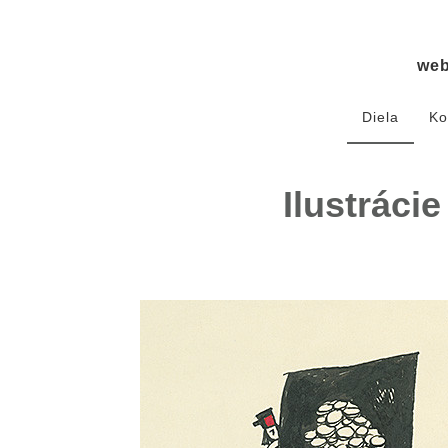
we
Diela
Ko
Ilustrác