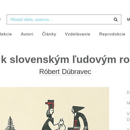
b
u
lekcie
Autori
Články
Vzdelávanie
Reprodukcie
ie k slovenským ľudovým r
Róbert Dúbravec
D
M
D