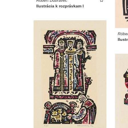
Róbert Dúbravec
Ilustrácia k rozprávkam I
Róber
Ilust