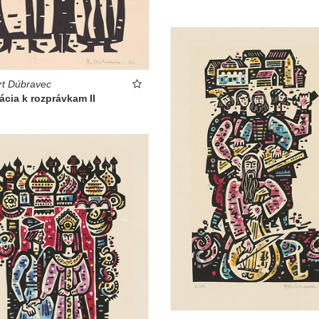
t Dúbravec
rácia k rozprávkam II