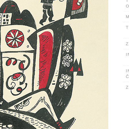
T
O
M
T
Z
I
I
Č
Z