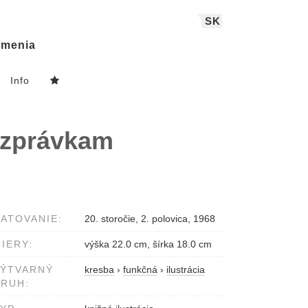
SK
menia
Info
ozprávkam
ATOVANIE:
20. storočie, 2. polovica, 1968
IERY:
výška 22.0 cm, šírka 18.0 cm
VÝTVARNÝ
kresba
›
funkčná
›
ilustrácia
RUH: