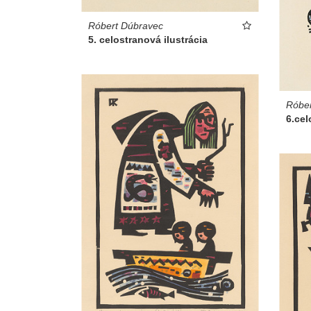
Róbert Dúbravec
5. celostranová ilustrácia
Róber
6.cel