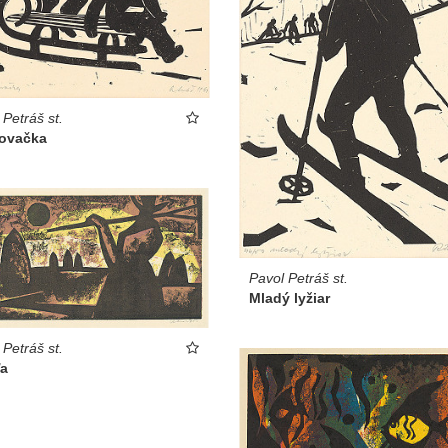
 Petráš st.
ovačka
Pavol Petráš st.
Mladý lyžiar
 Petráš st.
ľa