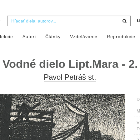
b
u
lekcie
Autori
Články
Vzdelávanie
Reprodukcie
Vodné dielo Lipt.Mara - 2.
Pavol Petráš st.
D
M
D