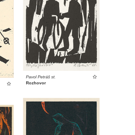
Pavol Petráš st.
Rozhovor