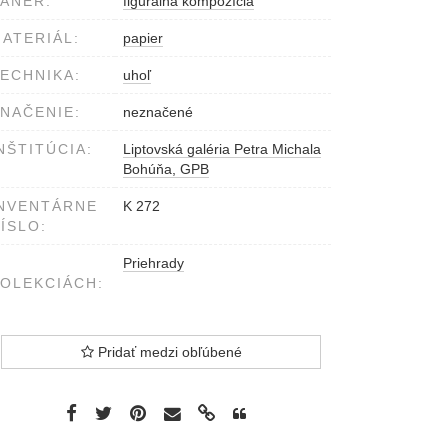
ÁNER:
figurálna kompozícia
ATERIÁL:
papier
ECHNIKA:
uhoľ
NAČENIE:
neznačené
NŠTITÚCIA:
Liptovská galéria Petra Michala
Bohúňa, GPB
NVENTÁRNE
K 272
ÍSLO:
Priehrady
OLEKCIÁCH:
Pridať medzi obľúbené