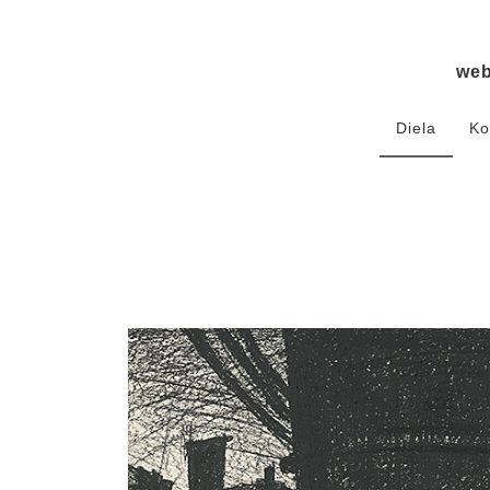
we
Diela
Ko