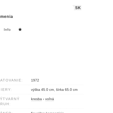
SK
menia
Info
ATOVANIE:
1972
IERY:
výška 45.0 cm, šírka 65.0 cm
VÝTVARNÝ
kresba
›
voľná
RUH: