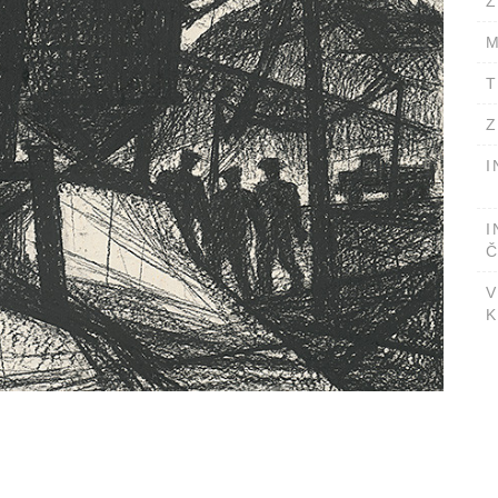
Ž
M
T
Z
I
I
Č
V
K