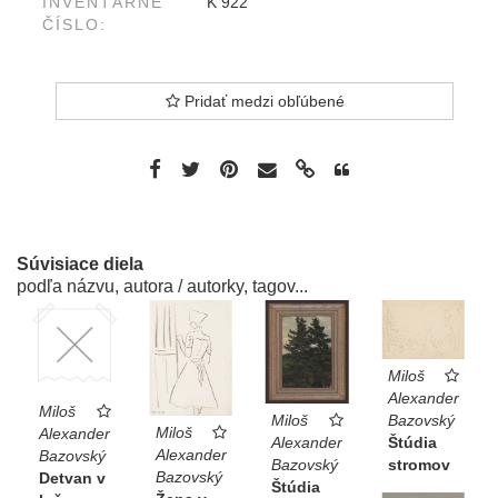
INVENTÁRNE
K 922
ČÍSLO:
Pridať medzi obľúbené
Súvisiace diela
podľa názvu, autora / autorky, tagov...
Miloš
Alexander
Miloš
Bazovský
Miloš
Miloš
Alexander
Štúdia
Alexander
Alexander
Bazovský
stromov
Bazovský
Bazovský
Detvan v
Štúdia