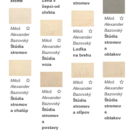
Žena v
krčme
stromov
čepci-od
chrbta
Miloš
Alexander
Miloš
Bazovský
Miloš
Alexander
Štúdia
Alexander
Bazovský
Miloš
stromov
Bazovský
Štúdia
Alexander
a
Loďka
stromov
Bazovský
oblakov
na brehu
Štúdia
voza
Miloš
Miloš
Miloš
Alexander
Alexander
Alexander
Miloš
Bazovský
Bazovský
Bazovský
Alexander
Štúdia
Štúdia
Štúdia
Bazovský
stromov
stromov
stromov
Štúdia
a chalúp
a
a stĺpov
stromov
oblakov
a
postavy