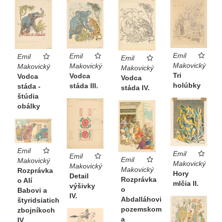
Emil
Emil
Emil
Emil
Makovický
Makovický
Makovický
Makovický
Tri
Vodca
Vodca
Vodca
holúbky
stáda III.
stáda -
stáda IV.
štúdia
obálky
Emil
Emil
Emil
Emil
Makovický
Makovický
Makovický
Makovický
Rozprávka
Hory
Detail
Rozprávka
o Alí
mlčia II.
výšivky
o
Babovi a
IV.
Abdalláhovi
štyridsiatich
pozemskom
zbojníkoch
a
IV