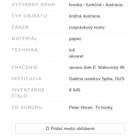
VÝTVARNÝ DRUH:
kresba
›
funkčná
›
ilustrácia
TYP OBJEKTU:
knižná ilustrácia
ŽÁNER:
rozprávkový motív
MATERIÁL:
papier
TECHNIKA:
tuš
akvarel
ZNAČENIE:
vpravo dole E. Makovický 48
INŠTITÚCIA:
Galéria umelcov Spiša, GUS
INVENTÁRNE
K 645
ČÍSLO:
ZO SÚBORU:
Peter Horan: Tri húsky
Pridať medzi obľúbené