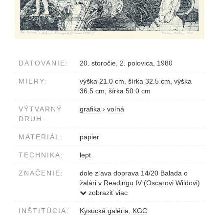
DATOVANIE:
20. storočie, 2. polovica, 1980
MIERY:
výška 21.0 cm, šírka 32.5 cm, výška
36.5 cm, šírka 50.0 cm
VÝTVARNÝ
grafika
›
voľná
DRUH:
MATERIÁL:
papier
TECHNIKA:
lept
ZNAČENIE:
dole zľava doprava 14/20 Balada o
žalári v Readingu IV (Oscarovi Wildovi)
Dušan Kállay 1980
zobraziť viac
INŠTITÚCIA:
Kysucká galéria, KGC