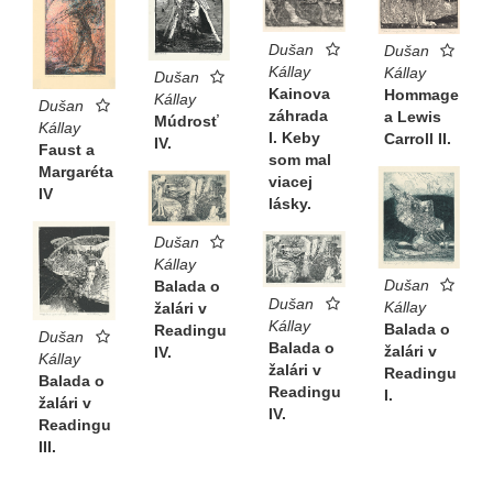
Dušan
Dušan
Kállay
Kállay
Dušan
Kainova
Hommage
Kállay
Dušan
záhrada
a Lewis
Múdrosť
Kállay
I. Keby
Carroll II.
IV.
Faust a
som mal
Margaréta
viacej
IV
lásky.
Dušan
Kállay
Dušan
Balada o
Dušan
Kállay
žalári v
Kállay
Balada o
Readingu
Dušan
Balada o
žalári v
IV.
Kállay
žalári v
Readingu
Balada o
Readingu
I.
žalári v
IV.
Readingu
III.