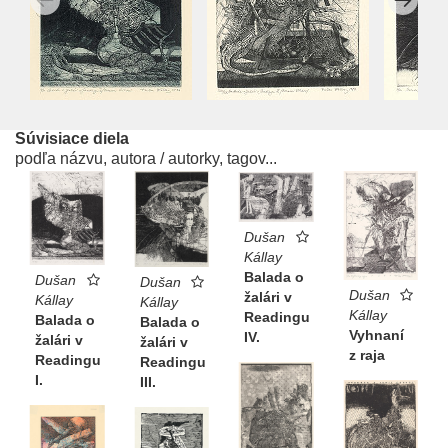
Súvisiace diela
podľa názvu, autora / autorky, tagov...
Dušan
Kállay
Balada o
Dušan
Dušan
Dušan
žalári v
Kállay
Kállay
Kállay
Readingu
Balada o
Balada o
Vyhnaní
IV.
žalári v
žalári v
z raja
Readingu
Readingu
I.
III.