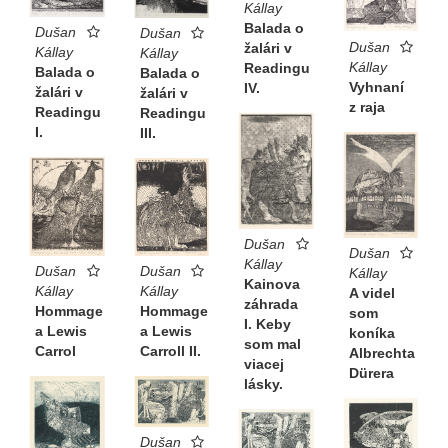
Kállay
Balada o
Dušan
Dušan
Dušan
žalári v
Kállay
Kállay
Kállay
Readingu
Balada o
Balada o
Vyhnaní
IV.
žalári v
žalári v
z raja
Readingu
Readingu
I.
III.
Dušan
Dušan
Kállay
Dušan
Dušan
Kállay
Kainova
Kállay
Kállay
A videl
záhrada
Hommage
Hommage
som
I. Keby
a Lewis
a Lewis
koníka
som mal
Carrol
Carroll II.
Albrechta
viacej
Dürera
lásky.
Dušan