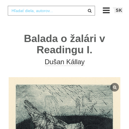
SK
Balada o žalári v
Readingu I.
Dušan Kállay