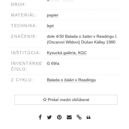
DRUH:
MATERIÁL:
papier
TECHNIKA:
lept
ZNAČENIE:
dole 4/30 Balada o žalári v Readingu I.
(Oscarovi Wildovi) Dušan Kállay 1980
INŠTITÚCIA:
Kysucká galéria, KGC
INVENTÁRNE
G 69/a
ČÍSLO:
Z CYKLU:
Balada o žalári v Readingu
Pridať medzi obľúbené