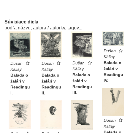
Súvisiace diela
podľa názvu, autora / autorky, tagov...
Dušan
Kállay
Balada o
Dušan
Dušan
Dušan
žalári v
Kállay
Kállay
Kállay
Readingu
Balada o
Balada o
Balada o
IV.
žalári v
žalári v
žalári v
Readingu
Readingu
Readingu
III.
II.
I.
Dušan
Kállay
Balada o