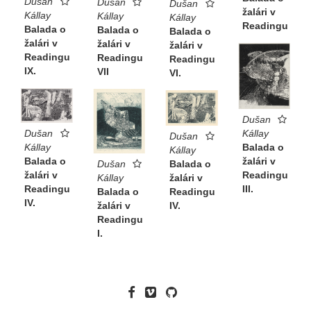
Dušan
Dušan
Dušan
žalári v
Kállay
Kállay
Kállay
Readingu
Balada o
Balada o
Balada o
žalári v
žalári v
žalári v
Readingu
Readingu
Readingu
IX.
VII
VI.
Dušan
Kállay
Dušan
Dušan
Balada o
Kállay
Kállay
žalári v
Balada o
Balada o
Dušan
Readingu
žalári v
žalári v
Kállay
III.
Readingu
Readingu
Balada o
IV.
IV.
žalári v
Readingu
I.