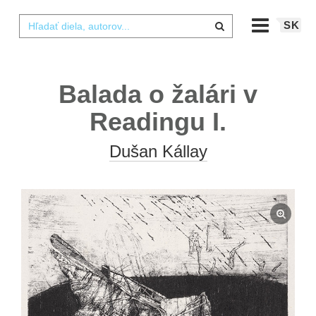
SK
Balada o žalári v
Readingu I.
Dušan Kállay