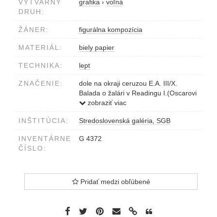
VÝTVARNÝ
grafika
›
voľná
DRUH:
ŽÁNER:
figurálna kompozícia
MATERIÁL:
biely papier
TECHNIKA:
lept
ZNAČENIE:
dole na okraji ceruzou E.A. III/X.
Balada o žalári v Readingu I.(Oscarovi
Wildovi) Dušan Kállay 1980
zobraziť viac
INŠTITÚCIA:
Stredoslovenská galéria, SGB
INVENTÁRNE
G 4372
ČÍSLO:
Pridať medzi obľúbené