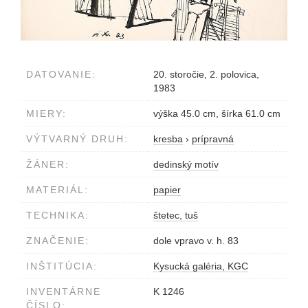
DATOVANIE:
20. storočie, 2. polovica,
1983
MIERY:
výška 45.0 cm, šírka 61.0 cm
VÝTVARNÝ DRUH:
kresba
›
prípravná
ŽÁNER:
dedinský motív
MATERIÁL:
papier
TECHNIKA:
štetec, tuš
ZNAČENIE:
dole vpravo v. h. 83
INŠTITÚCIA:
Kysucká galéria, KGC
INVENTÁRNE
K 1246
ČÍSLO: