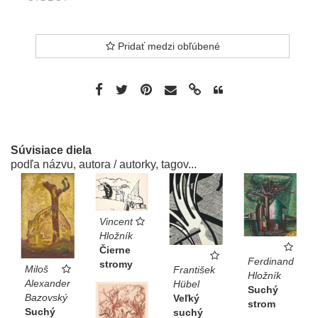
Pridať medzi obľúbené
Súvisiace diela
podľa názvu, autora / autorky, tagov...
Vincent
Hložník
Čierne
Ferdinand
stromy
Miloš
František
Hložník
Alexander
Hübel
Suchý
Bazovský
Veľký
strom
Suchý
suchý