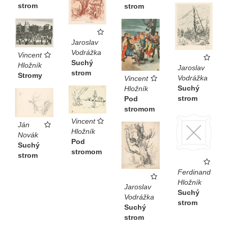
strom
strom
Jaroslav
Vodrážka
Vincent
Suchý
Hložník
Jaroslav
strom
Stromy
Vodrážka
Vincent
Suchý
Hložník
strom
Pod
stromom
Vincent
Ján
Hložník
Novák
Pod
Suchý
stromom
strom
Ferdinand
Hložník
Jaroslav
Suchý
Vodrážka
strom
Suchý
strom