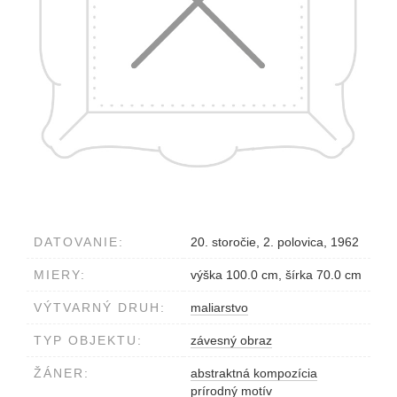
DATOVANIE:
20. storočie, 2. polovica, 1962
MIERY:
výška 100.0 cm, šírka 70.0 cm
VÝTVARNÝ DRUH:
maliarstvo
TYP OBJEKTU:
závesný obraz
ŽÁNER:
abstraktná kompozícia
prírodný motív