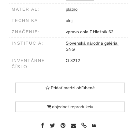
MATERIÁL:
plátno
TECHNIKA:
olej
ZNAČENIE:
vpravo dole F.Hložník 62
INŠTITÚCIA:
Slovenská národná galéria,
SNG
INVENTÁRNE
O 3212
ČÍSLO:
Pridať medzi obľúbené
objednať reprodukciu