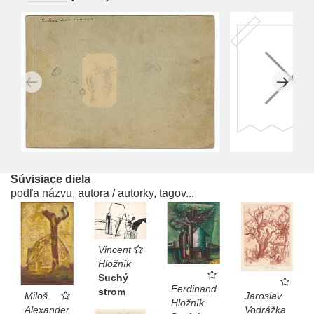
Súvisiace diela
podľa názvu, autora / autorky, tagov...
Vincent
Hložník
Suchý
Ferdinand
strom
Jaroslav
Miloš
Hložník
Vodrážka
Alexander