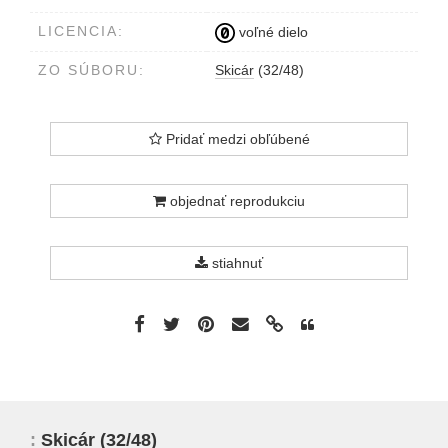
LICENCIA:
voľné dielo
ZO SÚBORU:
Skicár
(32/48)
Pridať medzi obľúbené
objednať reprodukciu
stiahnuť
:
Skicár
(32/48)