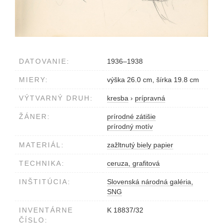
DATOVANIE:
1936–1938
MIERY:
výška 26.0 cm, šírka 19.8 cm
VÝTVARNÝ DRUH:
kresba
›
prípravná
ŽÁNER:
prírodné zátišie
prírodný motív
MATERIÁL:
zažltnutý biely papier
TECHNIKA:
ceruza, grafitová
INŠTITÚCIA:
Slovenská národná galéria,
SNG
INVENTÁRNE
K 18837/32
ČÍSLO: