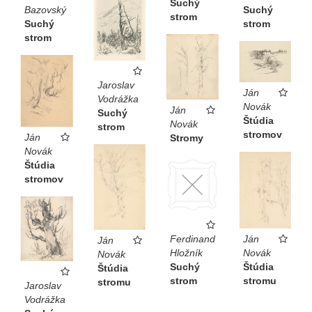
Suchý
Suchý
Bazovský
strom
strom
Suchý
strom
Jaroslav
Ján
Vodrážka
Novák
Ján
Suchý
Štúdia
Novák
strom
stromov
Ján
Stromy
Novák
Štúdia
stromov
Ján
Ferdinand
Ján
Novák
Hložník
Novák
Štúdia
Suchý
Štúdia
stromu
strom
stromu
Jaroslav
Vodrážka