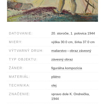
DATOVANIE:
20. storočie, 1. polovica 1944
MIERY:
výška 30.0 cm, šírka 37.0 cm
VÝTVARNÝ DRUH:
maliarstvo
›
obraz závesný
TYP OBJEKTU:
závesný obraz
ŽÁNER:
figurálna kompozícia
MATERIÁL:
plátno
TECHNIKA:
olej
ZNAČENIE:
vpravo dole K. Ondreička,
1944