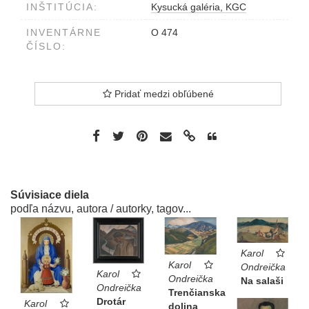
INŠTITÚCIA:
Kysucká galéria, KGC
INVENTÁRNE
O 474
ČÍSLO:
Pridať medzi obľúbené
Súvisiace diela
podľa názvu, autora / autorky, tagov...
Karol
Karol
Ondreička
Karol
Ondreička
Na salaši
Ondreička
Trenčianska
Drotár
Karol
dolina