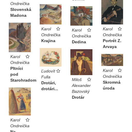
Ondreička
Slovenská
Madona
Karol
Karol
Karol
Ondreička
Ondreička
Ondreička
Portrét Z.
Krajina
Dedina
Arvaya
Karol
Ondreička
Pltníci
Karol
Ľudovít
pod
Ondreička
Fulla
Miloš
Starohradom
Skromná
Drotári,
Alexander
úroda
drotári...
Bazovský
Drotár
Karol
Ondreička
Na