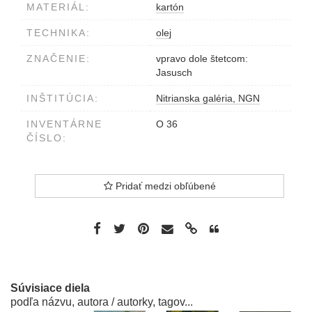
MATERIÁL:
kartón
TECHNIKA:
olej
ZNAČENIE:
vpravo dole štetcom:
Jasusch
INŠTITÚCIA:
Nitrianska galéria, NGN
INVENTÁRNE
O 36
ČÍSLO:
Pridať medzi obľúbené
Súvisiace diela
podľa názvu, autora / autorky, tagov...