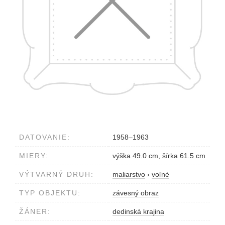
DATOVANIE:
1958–1963
MIERY:
výška 49.0 cm, šírka 61.5 cm
VÝTVARNÝ DRUH:
maliarstvo
›
voľné
TYP OBJEKTU:
závesný obraz
ŽÁNER:
dedinská krajina