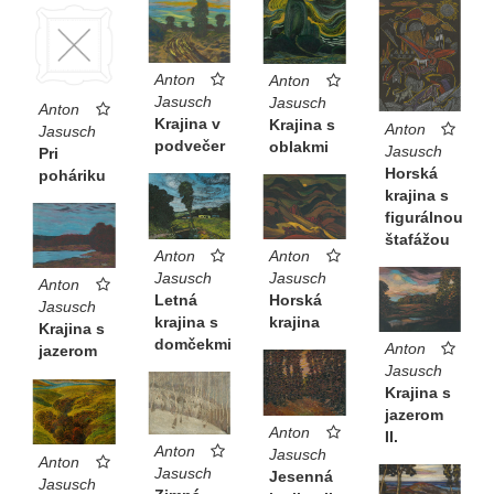
Anton
Anton
Jasusch
Jasusch
Anton
Krajina v
Krajina s
Anton
Jasusch
podvečer
oblakmi
Jasusch
Pri
Horská
poháriku
krajina s
figurálnou
štafážou
Anton
Anton
Jasusch
Jasusch
Anton
Letná
Horská
Jasusch
krajina s
krajina
Krajina s
domčekmi
Anton
jazerom
Jasusch
Krajina s
jazerom
Anton
II.
Anton
Jasusch
Anton
Jasusch
Jesenná
Jasusch