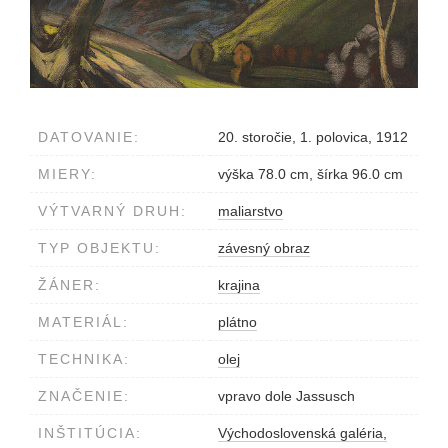
DATOVANIE:
20. storočie, 1. polovica, 1912
MIERY:
výška 78.0 cm, šírka 96.0 cm
VÝTVARNÝ DRUH:
maliarstvo
TYP OBJEKTU:
závesný obraz
ŽÁNER:
krajina
MATERIÁL:
plátno
TECHNIKA:
olej
ZNAČENIE:
vpravo dole Jassusch
INŠTITÚCIA:
Východoslovenská galéria,