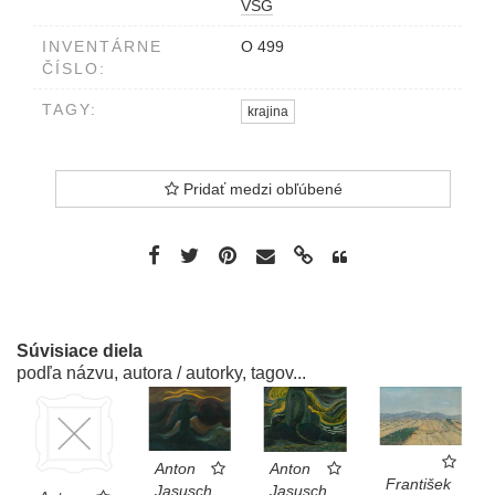
VSG
INVENTÁRNE
O 499
ČÍSLO:
TAGY:
krajina
Pridať medzi obľúbené
Súvisiace diela
podľa názvu, autora / autorky, tagov...
Anton
Anton
František
Jasusch
Jasusch