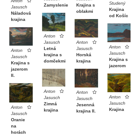
Anton
Studený
Zamyslenie
Krajina s
Jasusch
Krajina
oblakmi
Náladová
od Košíc
krajina
Anton
Anton
Jasusch
Anton
Jasusch
Letná
Anton
Jasusch
Horská
krajina s
Jasusch
Krajina s
krajina
domčekmi
Krajina s
jazerom
jazerom
II.
Anton
Anton
Anton
Jasusch
Jasusch
Jasusch
Zimná
Jesenná
Anton
Krajina
krajina
krajina II.
Jasusch
Oranie
na
horách