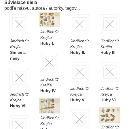
Súvisiace diela
podľa názvu, autora / autorky, tagov...
Jindřich
Krejča
Jindřich
Jindřich
Jindřich
Huby I.
Krejča
Krejča
Krejča
Sinice a
Huby II.
Huby III.
riasy
Jindřich
Krejča
Jindřich
Jindřich
Huby IV.
Jindřich
Krejča
Krejča
Krejča
Huby V.
Huby VI.
Huby VII.
Jindřich
Krejča
Jindřich