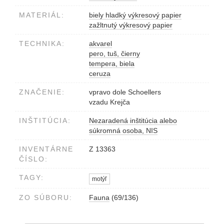
MATERIÁL:
biely hladký výkresový papier
zažltnutý výkresový papier
TECHNIKA:
akvarel
pero, tuš, čierny
tempera, biela
ceruza
ZNAČENIE:
vpravo dole Schoellers
vzadu Krejča
INŠTITÚCIA:
Nezaradená inštitúcia alebo
súkromná osoba, NIS
INVENTÁRNE
Z 13363
ČÍSLO:
TAGY:
motýľ
ZO SÚBORU:
Fauna
(69/136)