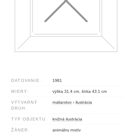
DATOVANIE:
1981
MIERY:
výška 31.4 cm, šírka 43.1 cm
VÝTVARNÝ
maliarstvo
›
ilustrácia
DRUH:
TYP OBJEKTU:
knižná ilustrácia
ŽÁNER:
animálny motív