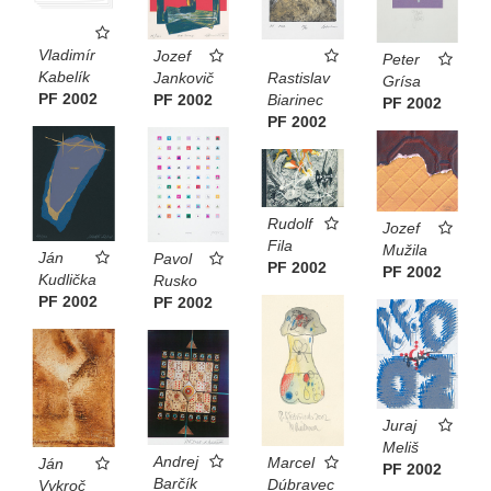
Vladimír
Jozef
Peter
Kabelík
Jankovič
Rastislav
Grísa
PF 2002
PF 2002
Biarinec
PF 2002
PF 2002
Rudolf
Jozef
Fila
Mužila
Ján
Pavol
PF 2002
PF 2002
Kudlička
Rusko
PF 2002
PF 2002
Juraj
Meliš
Andrej
Marcel
Ján
PF 2002
Barčík
Dúbravec
Vykroč