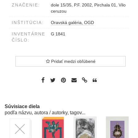
ZNAČENIE:
dole 15/35, P.F. 2002, Pirchala 01, Vilo
ceruzou
INŠTITÚCIA:
Oravská galéria, OGD
INVENTÁRNE
G 1841
ČÍSLO:
Pridať medzi obľúbené
Súvisiace diela
podľa názvu, autora / autorky, tagov...