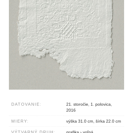
DATOVANIE:
21. storočie, 1. polovica,
2016
MIERY:
výška 31.0 cm, šírka 22.0 cm
VÝTVARNÝ DRUH:
grafika
›
voľná