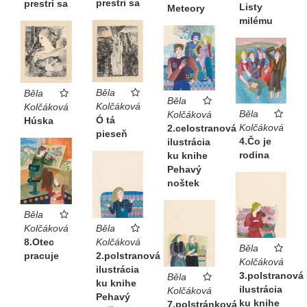
prestri sa
prestri sa
Listy
Meteory
milému
Běla
Běla
Běla
Kolčáková
Kolčáková
Běla
Kolčáková
Ó tá
Húska
Kolčáková
2.celostranová
pieseň
4.Čo je
ilustrácia
rodina
ku knihe
Pehavý
noštek
Běla
Kolčáková
Běla
8.Otec
Kolčáková
Běla
pracuje
2.polstranová
Kolčáková
ilustrácia
3.polstranová
Běla
ku knihe
ilustrácia
Kolčáková
Pehavý
ku knihe
7.polstránková