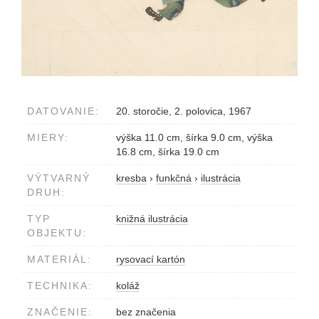
DATOVANIE:
20. storočie, 2. polovica, 1967
MIERY:
výška 11.0 cm, šírka 9.0 cm, výška
16.8 cm, šírka 19.0 cm
VÝTVARNÝ
kresba
›
funkčná
›
ilustrácia
DRUH:
TYP
knižná ilustrácia
OBJEKTU:
MATERIÁL:
rysovací kartón
TECHNIKA:
koláž
ZNAČENIE:
bez značenia