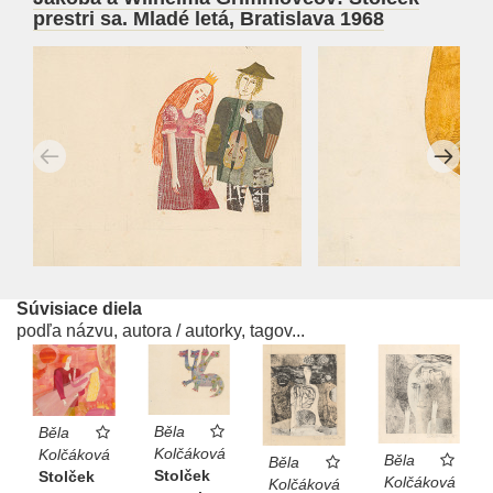
prestri sa. Mladé letá, Bratislava 1968
Súvisiace diela
podľa názvu, autora / autorky, tagov...
Běla
Běla
Kolčáková
Kolčáková
Běla
Běla
Stolček
Stolček
Kolčáková
Kolčáková