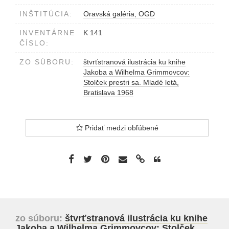
INŠTITÚCIA:
Oravská galéria, OGD
INVENTÁRNE
K 141
ČÍSLO:
ZO SÚBORU:
štvrťstranová ilustrácia ku knihe
Jakoba a Wilhelma Grimmovcov:
Stolček prestri sa. Mladé letá,
Bratislava 1968
Pridať medzi obľúbené
zo súboru:
štvrťstranová ilustrácia ku knihe
Jakoba a Wilhelma Grimmovcov: Stolček