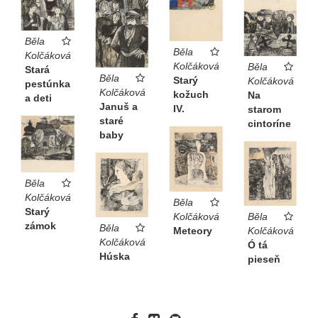
Běla
Běla
Kolčáková
Kolčáková
Běla
Stará
Běla
Starý
Kolčáková
pestúnka
Kolčáková
kožuch
Na
a deti
Januš a
IV.
starom
staré
cintoríne
baby
Běla
Kolčáková
Běla
Starý
Běla
Kolčáková
zámok
Běla
Kolčáková
Meteory
Kolčáková
Ó tá
Húska
pieseň