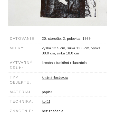
DATOVANIE:
20. storočie, 2. polovica, 1969
MIERY:
výška 12.5 cm, šírka 12.5 cm, výška
30.0 cm, šírka 18.0 cm
VÝTVARNÝ
kresba
›
funkčná
›
ilustrácia
DRUH:
TYP
knižná ilustrácia
OBJEKTU:
MATERIÁL:
papier
TECHNIKA:
koláž
ZNAČENIE:
bez značenia