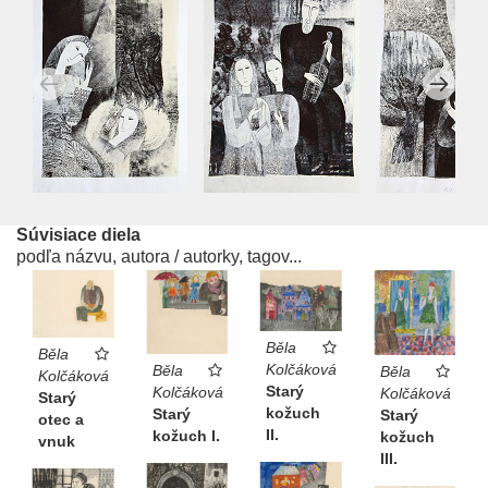
Súvisiace diela
podľa názvu, autora / autorky, tagov...
Běla
Běla
Kolčáková
Běla
Běla
Kolčáková
Starý
Kolčáková
Kolčáková
Starý
kožuch
Starý
Starý
otec a
II.
kožuch I.
kožuch
vnuk
III.