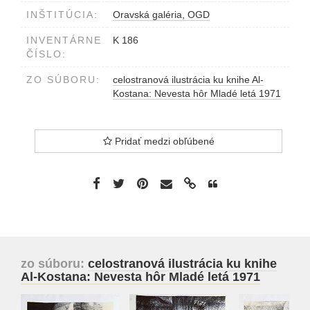
INŠTITÚCIA:
Oravská galéria, OGD
INVENTÁRNE
K 186
ČÍSLO:
ZO SÚBORU:
celostranová ilustrácia ku knihe Al-
Kostana: Nevesta hôr Mladé letá 1971
Pridať medzi obľúbené
zo súboru:
celostranová ilustrácia ku knihe
Al-Kostana: Nevesta hôr Mladé letá 1971