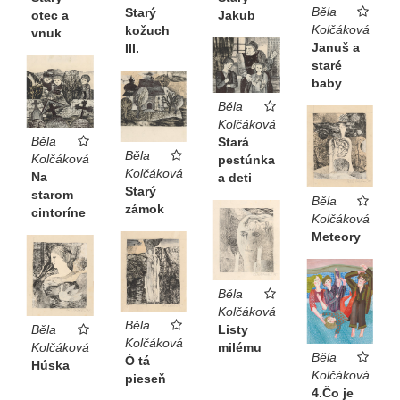
Běla
Starý
otec a
Jakub
Kolčáková
kožuch
vnuk
Januš a
III.
staré
baby
Běla
Kolčáková
Běla
Stará
Běla
Kolčáková
pestúnka
Kolčáková
Na
a deti
Starý
starom
Běla
zámok
cintoríne
Kolčáková
Meteory
Běla
Kolčáková
Běla
Listy
Běla
Kolčáková
milému
Kolčáková
Běla
Ó tá
Húska
Kolčáková
pieseň
4.Čo je