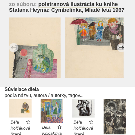
zo súboru:
polstranová ilustrácia ku knihe
Stafana Heyma: Cymbelinka, Mladé letá 1967
Súvisiace diela
podľa názvu, autora / autorky, tagov...
Běla
Běla
Běla
Kolčáková
Kolčáková
Kolčáková
Starý
Starý