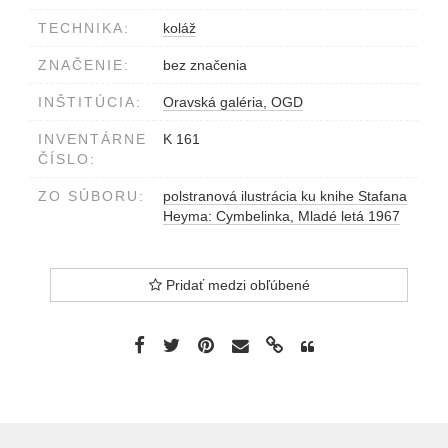
TECHNIKA:
koláž
ZNAČENIE:
bez značenia
INŠTITÚCIA:
Oravská galéria, OGD
INVENTÁRNE
K 161
ČÍSLO:
ZO SÚBORU:
polstranová ilustrácia ku knihe Stafana
Heyma: Cymbelinka, Mladé letá 1967
Pridať medzi obľúbené