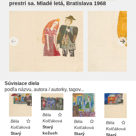
prestri sa. Mladé letá, Bratislava 1968
Súvisiace diela
podľa názvu, autora / autorky, tagov...
Běla
Kolčáková
Běla
Běla
Běla
Starý
Kolčáková
Kolčáková
Kolčáková
kožuch
Starý
Starý
Starý