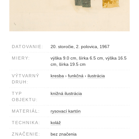
DATOVANIE:
20. storočie, 2. polovica, 1967
MIERY:
výška 9.0 cm, šírka 6.5 cm, výška 16.5
cm, šírka 19.5 cm
VÝTVARNÝ
kresba
›
funkčná
›
ilustrácia
DRUH:
TYP
knižná ilustrácia
OBJEKTU:
MATERIÁL:
rysovací kartón
TECHNIKA:
koláž
ZNAČENIE:
bez značenia