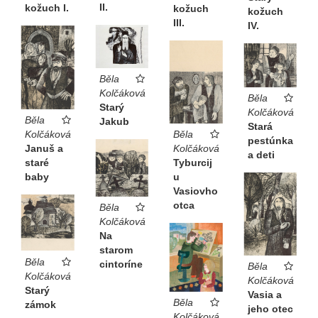
II.
kožuch I.
kožuch
kožuch
III.
IV.
Běla
Kolčáková
Běla
Starý
Kolčáková
Běla
Jakub
Stará
Kolčáková
Běla
pestúnka
Januš a
Kolčáková
a deti
staré
Tyburcij
baby
u
Vasiovho
otca
Běla
Kolčáková
Na
starom
Běla
cintoríne
Běla
Kolčáková
Kolčáková
Starý
Vasia a
Běla
zámok
jeho otec
Kolčáková