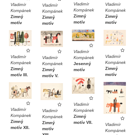
Vladimír
Vladimír
Vladimír
Vladimír
Kompánek
Kompánek
Kompánek
Kompánek
Zimný
Zimný
Zimný
Zimný
motív
motív
motív
motív
Vladimír
Vladimír
Vladimír
Kompánek
Vladimír
Kompánek
Kompánek
Jesenný
Kompánek
Zimný
Zimný
motív
Zimný
motív
motív III.
motív V.
Vladimír
Vladimír
Kompánek
Vladimír
Kompánek
Zimný
Kompánek
Zimný
motív VII.
Zimný
Vladimír
motív XII.
motív
Kompánek
XIII.