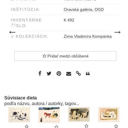
INŠTITÚCIA:
Oravská galéria, OGD
INVENTÁRNE
K 492
ČÍSLO:
predchádzajúce dielo
nasledujú
←
→
V KOLEKCIÁCH:
Zima Vladimíra Kompánka
Pridať medzi obľúbené
Súvisiace diela
podľa názvu, autora / autorky, tagov...