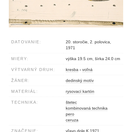
DATOVANIE:
20. storočie, 2. polovica,
1971
MIERY:
výška 19.5 cm, šírka 24.0 cm
VÝTVARNÝ DRUH:
kresba
›
voľná
ŽÁNER:
dedinský motív
MATERIÁL:
rysovací kartón
TECHNIKA:
štetec
kombinovaná technika
pero
ceruza
ZNAČENIE:
vľavo dole K.1971