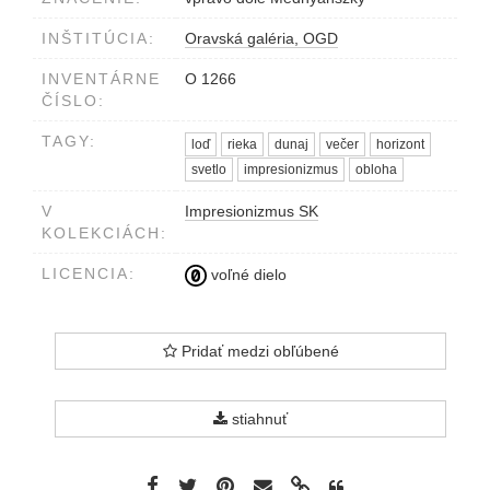
INŠTITÚCIA:
Oravská galéria, OGD
INVENTÁRNE
O 1266
ČÍSLO:
TAGY:
loď
rieka
dunaj
večer
horizont
svetlo
impresionizmus
obloha
V
Impresionizmus SK
KOLEKCIÁCH:
LICENCIA:
voľné dielo
Pridať medzi obľúbené
stiahnuť