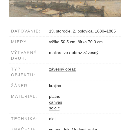
DATOVANIE:
19. storočie, 2. polovica, 1880–1885
MIERY:
výška 50.5 cm, šírka 70.0 cm
VÝTVARNÝ
maliarstvo
›
obraz závesný
DRUH:
TYP
závesný obraz
OBJEKTU:
ŽÁNER:
krajina
MATERIÁL:
plátno
canvas
sololit
TECHNIKA:
olej
ZNAČENIE:
vpravo dole Mednyánszky