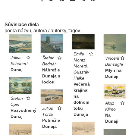
Súvisiace diela
podľa názvu, autora / autorky, tagov...
Emile
Július
Štefan
Vincent
Moritz
Schubert
Bednár
Bánsághi
Moretti,
Dunaj
Nábrežie
Mlyn na
Gusztáv
Dunaja s
Dunaji
Halke
loďou
Večerná
krajina
na
Štefan
dolnom
Alojz
Cpin
toku
Július
Klimo
Rozvodnený
Dunaja
Török
Na
Dunaj
Pobrežie
Dunaji
Dunaja