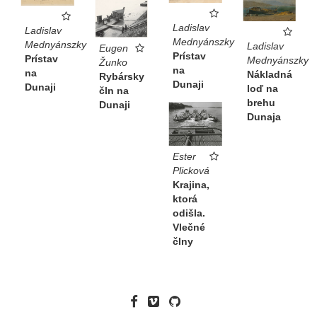
Ladislav
Ladislav
Mednyánszky
Mednyánszky
Ladislav
Eugen
Prístav
Prístav
Mednyánszky
Žunko
na
na
Nákladná
Rybársky
Dunaji
Dunaji
loď na
čln na
brehu
Dunaji
Dunaja
Ester
Plicková
Krajina,
ktorá
odišla.
Vlečné
člny