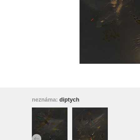
neznáma:
diptych