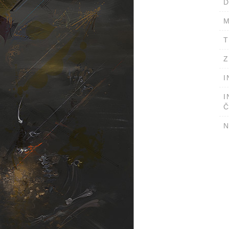
D
M
T
Z
I
I
Č
N