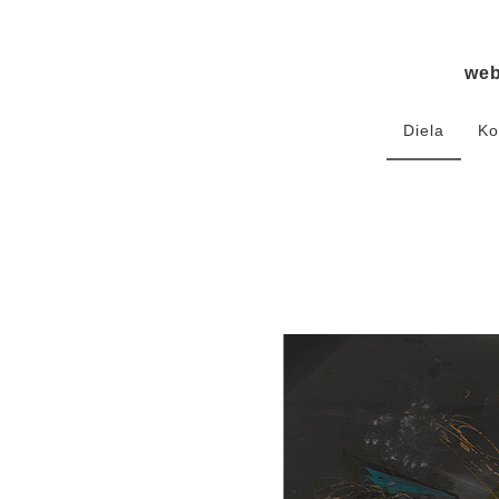
we
Diela
Ko