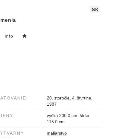
SK
menia
Info
ATOVANIE:
20. storočie, 4. štvrtina,
1987
IERY:
výška 200.0 cm, šírka
115.0 cm
VÝTVARNÝ
maliarstvo