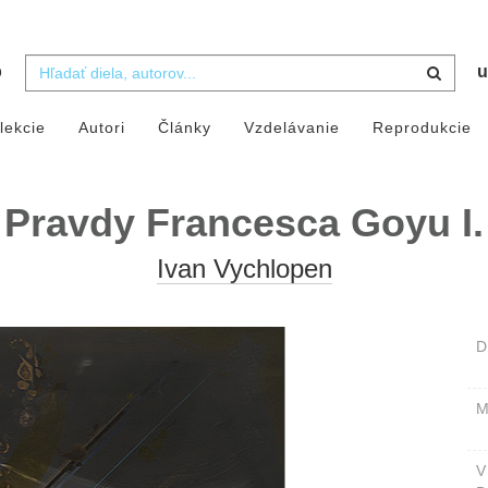
b
u
lekcie
Autori
Články
Vzdelávanie
Reprodukcie
Pravdy Francesca Goyu I.
Ivan Vychlopen
D
M