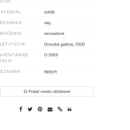
RUH:
ATERIÁL:
sololit
ECHNIKA:
olej
NAČENIE:
neznačené
NŠTITÚCIA:
Oravská galéria, OGD
NVENTÁRNE
O 2059
ÍSLO:
EZNÁMA:
diptych
Pridať medzi obľúbené