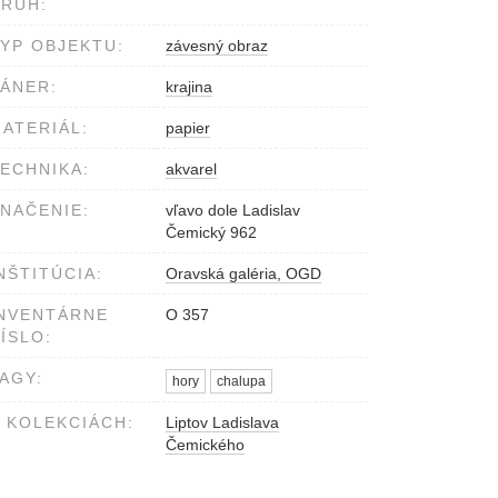
RUH:
YP OBJEKTU:
závesný obraz
ÁNER:
krajina
ATERIÁL:
papier
ECHNIKA:
akvarel
NAČENIE:
vľavo dole Ladislav
Čemický 962
NŠTITÚCIA:
Oravská galéria, OGD
NVENTÁRNE
O 357
ÍSLO:
AGY:
hory
chalupa
 KOLEKCIÁCH:
Liptov Ladislava
Čemického