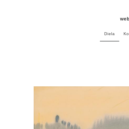
we
Diela
Ko