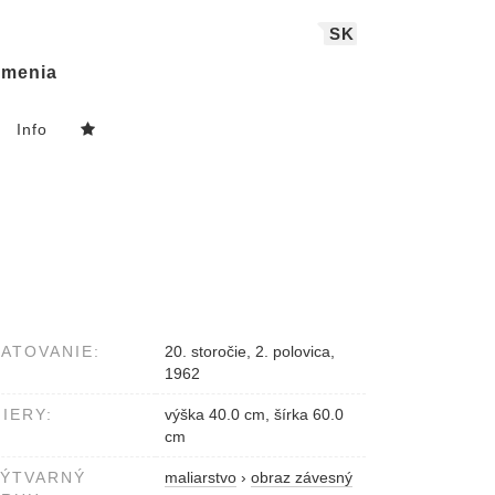
SK
menia
Info
ATOVANIE:
20. storočie, 2. polovica,
1962
IERY:
výška 40.0 cm, šírka 60.0
cm
VÝTVARNÝ
maliarstvo
›
obraz závesný