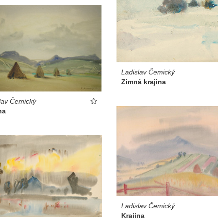
Ladislav Čemický
Zimná krajina
lav Čemický
na
Ladislav Čemický
Krajina