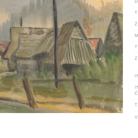
D
T
Ž
M
T
Z
I
I
Č
T
V