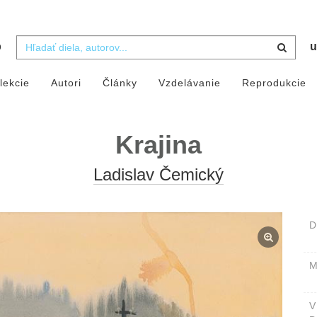
b
u
lekcie
Autori
Články
Vzdelávanie
Reprodukcie
Krajina
Ladislav Čemický
D
M