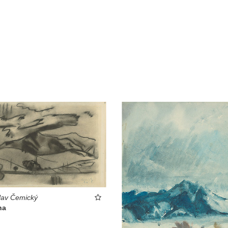
lav Čemický
na