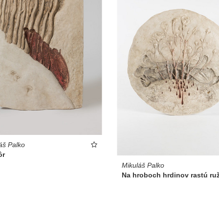
áš Palko
ôr
Mikuláš Palko
Na hroboch hrdinov rastú ru