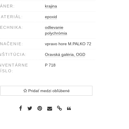
ÁNER:
krajina
ATERIÁL:
epoxid
ECHNIKA:
odlievanie
polychrómia
NAČENIE:
vpravo hore M.PALKO 72
NŠTITÚCIA:
Oravská galéria, OGD
NVENTÁRNE
P 718
ÍSLO:
Pridať medzi obľúbené