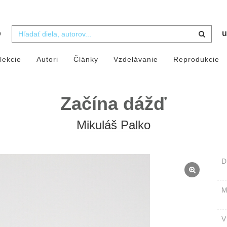
b
u
lekcie
Autori
Články
Vzdelávanie
Reprodukcie
Začína dážď
Mikuláš Palko
D
M
V