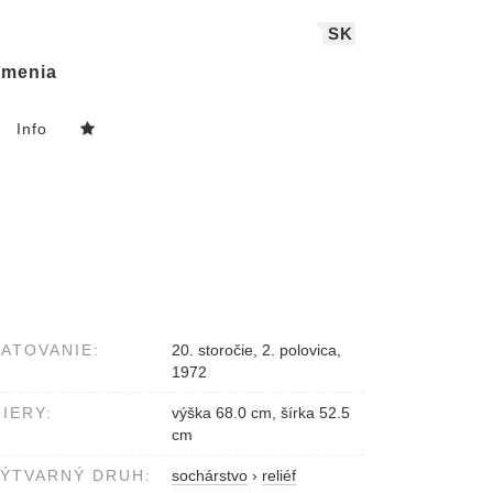
SK
menia
Info
ATOVANIE:
20. storočie, 2. polovica,
1972
IERY:
výška 68.0 cm, šírka 52.5
cm
ÝTVARNÝ DRUH:
sochárstvo
›
reliéf