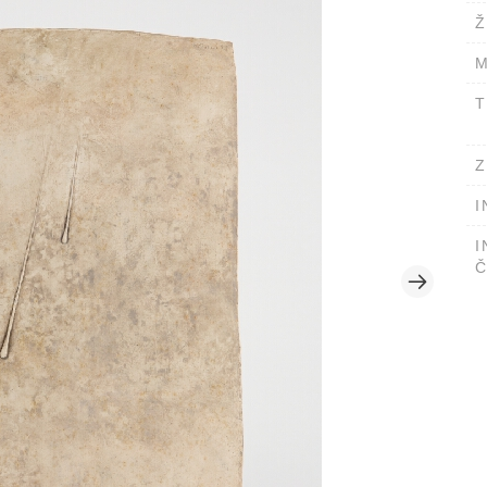
Ž
M
T
Z
I
I
Č