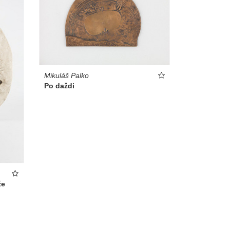
Mikuláš Palko
Po daždi
že