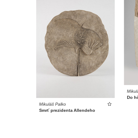
Mikul
Do h
Mikuláš Palko
Smrť prezidenta Allendeho