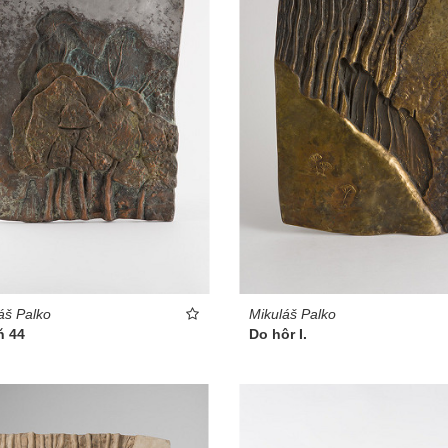
áš Palko
Mikuláš Palko
ň 44
Do hôr I.