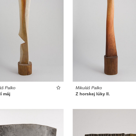
áš Palko
Mikuláš Palko
í máj
Z horskej lúky II.