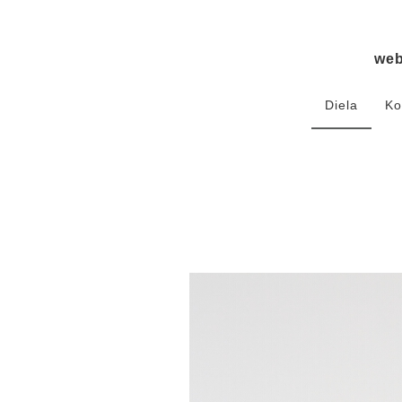
we
Diela
Ko