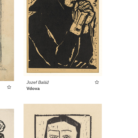
Jozef Baláž
Vdova