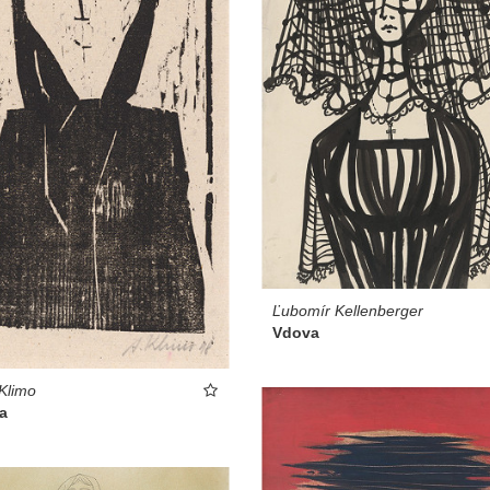
Ľubomír Kellenberger
Vdova
 Klimo
a