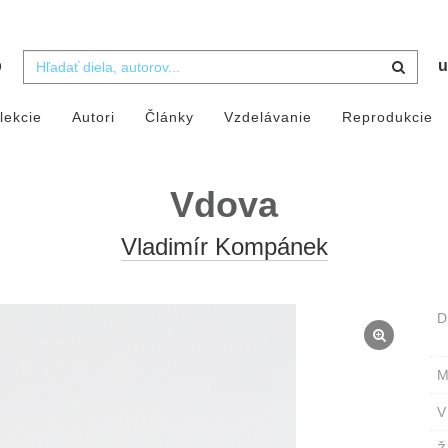
b
u
lekcie
Autori
Články
Vzdelávanie
Reprodukcie
Vdova
Vladimír Kompánek
D
M
V