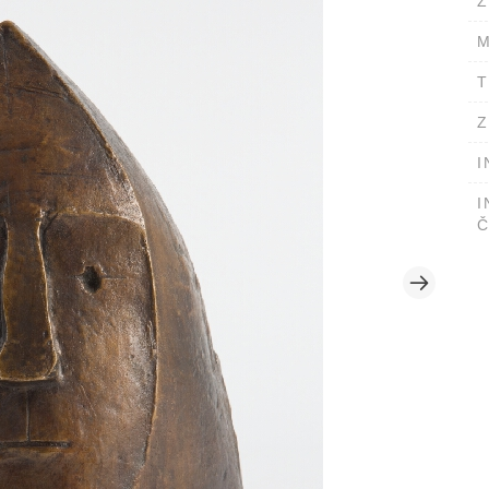
Ž
M
T
Z
I
I
Č