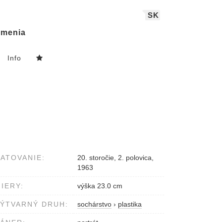
SK
menia
Info
ATOVANIE:
20. storočie, 2. polovica,
1963
IERY:
výška 23.0 cm
ÝTVARNÝ DRUH:
sochárstvo
›
plastika