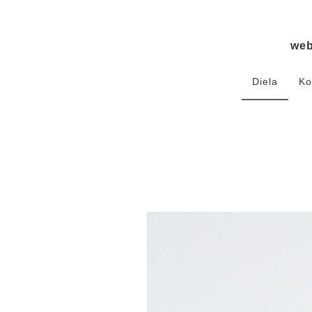
we
Diela
Ko