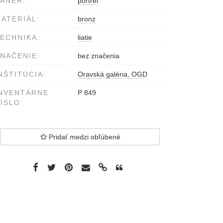
ÁNER:
portrét
ATERIÁL:
bronz
ECHNIKA:
liatie
NAČENIE:
bez značenia
NŠTITÚCIA:
Oravská galéria, OGD
NVENTÁRNE
P 849
ÍSLO:
Pridať medzi obľúbené