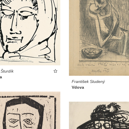
 Šturdík
a
František Studený
Vdova