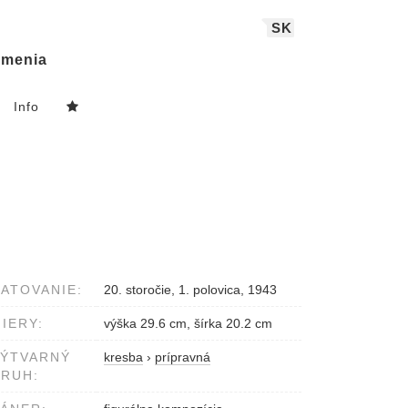
SK
menia
Info
ATOVANIE:
20. storočie, 1. polovica, 1943
IERY:
výška 29.6 cm, šírka 20.2 cm
VÝTVARNÝ
kresba
›
prípravná
RUH: