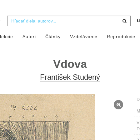
b
u
lekcie
Autori
Články
Vzdelávanie
Reprodukcie
Vdova
František Studený
D
M
D