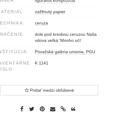
ÁNER:
figurálna kompozícia
ATERIÁL:
zažltnutý papier
ECHNIKA:
ceruza
NAČENIE:
dole pod kresbou ceruzou Naša
vdova veľká 'Mnoho očí'
NŠTITÚCIA:
Považská galéria umenia, PGU
NVENTÁRNE
K 1141
ÍSLO:
Pridať medzi obľúbené