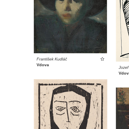
František Kudláč
Vdova
Jozef
Vdov