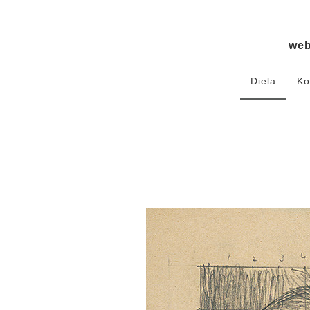
we
Diela
Ko