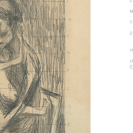
Ž
M
T
Z
I
I
Č