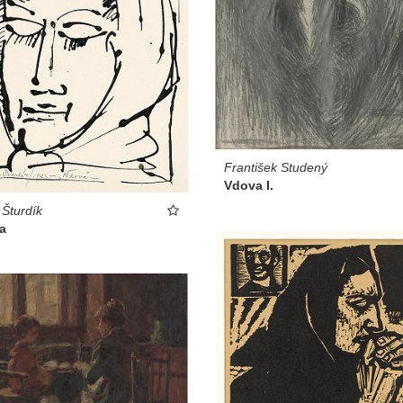
František Studený
Vdova I.
 Šturdík
a