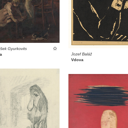
išek Gyurkovits
Jozef Baláž
a
Vdova