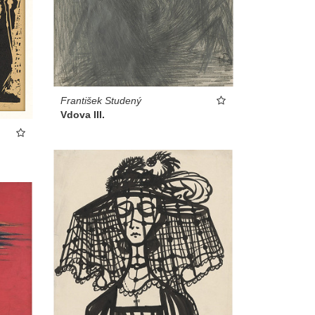
František Studený
Vdova III.