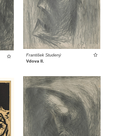
František Studený
Vdova II.