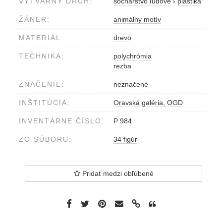
VÝTVARNÝ DRUH:
sochárstvo ľudové
›
plastika
ŽÁNER:
animálny motív
MATERIÁL:
drevo
TECHNIKA:
polychrómia
rezba
ZNAČENIE:
neznačené
INŠTITÚCIA:
Oravská galéria, OGD
INVENTÁRNE ČÍSLO:
P 984
ZO SÚBORU:
34 figúr
Pridať medzi obľúbené