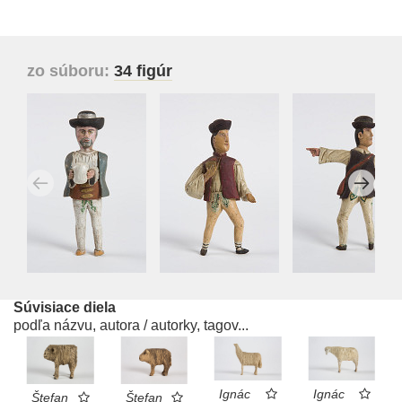
zo súboru:
34 figúr
Súvisiace diela
podľa názvu, autora / autorky, tagov...
Ignác
Ignác
Štefan
Štefan