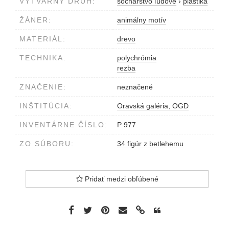
VÝTVARNÝ DRUH:
sochárstvo ľudové
›
plastika
ŽÁNER:
animálny motív
MATERIÁL:
drevo
TECHNIKA:
polychrómia
rezba
ZNAČENIE:
neznačené
INŠTITÚCIA:
Oravská galéria, OGD
INVENTÁRNE ČÍSLO:
P 977
ZO SÚBORU:
34 figúr z betlehemu
Pridať medzi obľúbené