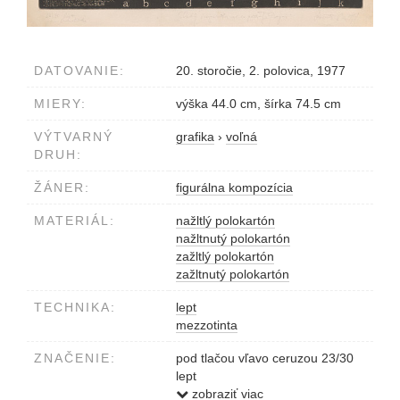
DATOVANIE:
20. storočie, 2. polovica, 1977
MIERY:
výška 44.0 cm, šírka 74.5 cm
VÝTVARNÝ
grafika
›
voľná
DRUH:
ŽÁNER:
figurálna kompozícia
MATERIÁL:
nažltlý polokartón
nažltnutý polokartón
zažltlý polokartón
zažltnutý polokartón
TECHNIKA:
lept
mezzotinta
ZNAČENIE:
pod tlačou vľavo ceruzou 23/30
lept
v strede Imperátor alebo Pocta
zobraziť viac