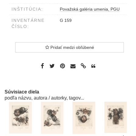
F.Goyovi
INŠTITÚCIA:
Považská galéria umenia, PGU
vpravo Róbert Brun 1977
INVENTÁRNE
G 159
ČÍSLO:
Pridať medzi obľúbené
Súvisiace diela
podľa názvu, autora / autorky, tagov...