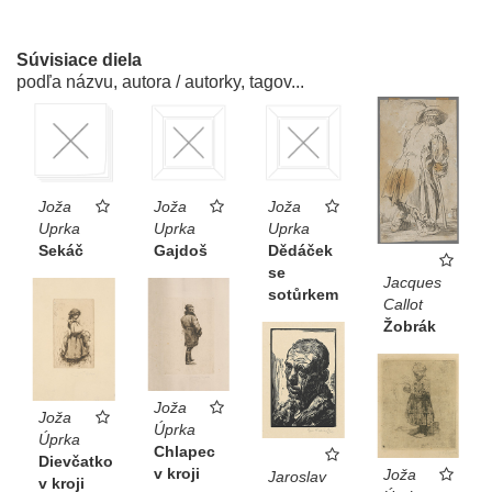
Súvisiace diela
podľa názvu, autora / autorky, tagov...
Joža
Joža
Joža
Uprka
Uprka
Uprka
Sekáč
Gajdoš
Dědáček
se
Jacques
sotůrkem
Callot
Žobrák
Joža
Joža
Úprka
Úprka
Chlapec
Dievčatko
v kroji
Joža
Jaroslav
v kroji