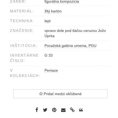
ŽÁNER:
figurálna kompozícia
MATERIÁL:
žltý kartón
TECHNIKA:
lept
ZNAČENIE:
vpravo dole pod tlačou ceruzou Jožo
Úprka
INŠTITÚCIA:
Považská galéria umenia, PGU
INVENTÁRNE
G 33
ČÍSLO:
V
Peniaze
KOLEKCIÁCH:
Pridať medzi obľúbené