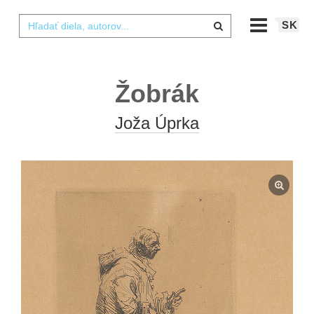
SK
Žobrák
Joža Úprka