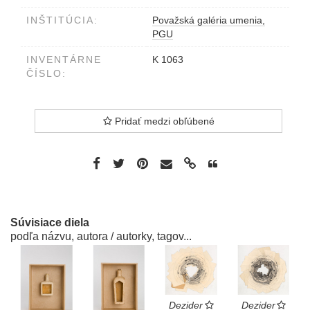
INŠTITÚCIA:
Považská galéria umenia,
PGU
INVENTÁRNE
K 1063
ČÍSLO:
Pridať medzi obľúbené
Súvisiace diela
podľa názvu, autora / autorky, tagov...
Dezider
Dezider