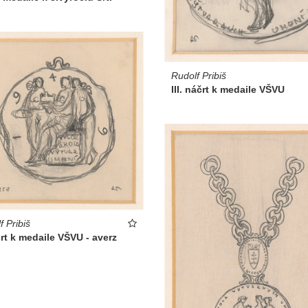
Rudolf Pribiš
III. náčrt k medaile VŠVU
f Pribiš
črt k medaile VŠVU - averz