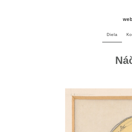
we
Diela
Ko
Náč