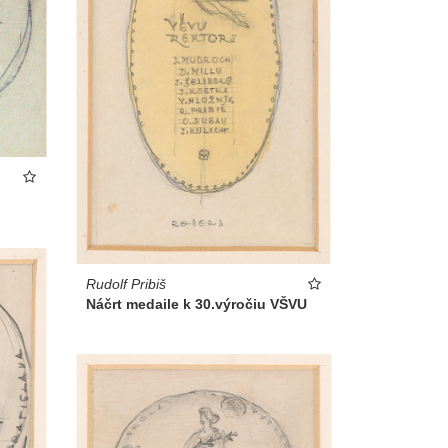
Rudolf Pribiš
Náčrt medaile k 30.výročiu VŠVU