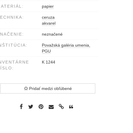
ATERIÁL:
papier
ECHNIKA:
ceruza
akvarel
NAČENIE:
neznačené
NŠTITÚCIA:
Považská galéria umenia,
PGU
NVENTÁRNE
K 1244
ÍSLO:
Pridať medzi obľúbené