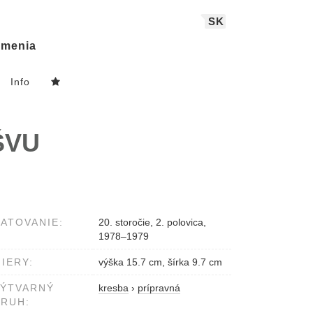
SK
menia
Info
VŠVU
ATOVANIE:
20. storočie, 2. polovica,
1978–1979
IERY:
výška 15.7 cm, šírka 9.7 cm
VÝTVARNÝ
kresba
›
prípravná
RUH: