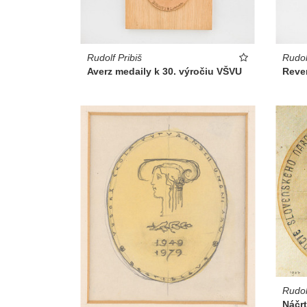
Rudolf Pribiš
Rudol
Averz medaily k 30. výročiu VŠVU
Rever
Rudol
Náčrt