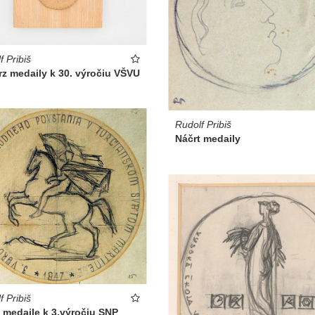
f Pribiš
z medaily k 30. výročiu VŠVU
Rudolf Pribiš
Náčrt medaily
f Pribiš
 medaile k 3.výročiu SNP