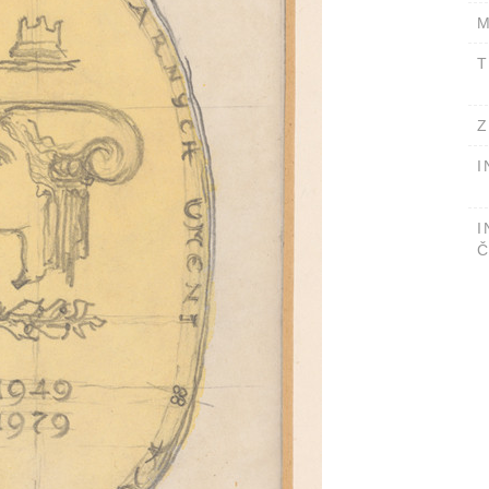
M
T
Z
I
I
Č