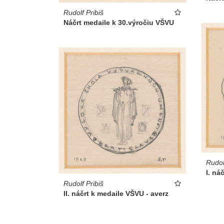
Rudolf Pribiš
Náčrt medaile k 30.výročiu VŠVU
Rudol
I. ná
Rudolf Pribiš
II. náčrt k medaile VŠVU - averz