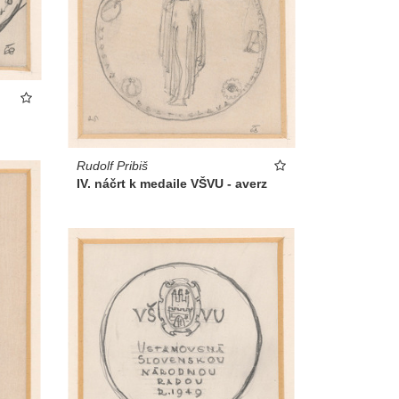
Rudolf Pribiš
IV. náčrt k medaile VŠVU - averz